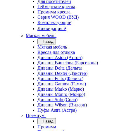
Для посетителей
Геймерские кресла
Премиум кресла
Серия WOOD (ВУД)
Комплектующие
Ликвидация ⚡
Мягкая мебель
Назад
Мягкая мебель
Кресла для отдыха
Диваны Aston (Астон)
Диваны Barcelona (Барселона)
Диваны Delta (Дельта)
Диваны Dexter (Дэкстер)
Диваны Felix (Феликс)
Диваны Gamma (Гамма)
Диваны Marko (Марко)
Диваны Monro (Монро)
Диваны Solo (Соло)
Диваны Wilson (Вилсон)
Пуфы Astra (Астра)
Премиум
Назад
Премиум