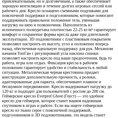
привлекательным, но и долговечным, а также обеспечивает
хорошую вентиляцию в течение долгих игровых сессий или
рабочего дня. Кресло оснащено съемными подушками для
поясничной поддержки и подголовником, которые помогают
поддерживать правильное положение тела, уменьшая
нагрузку на шею и позвоночник. Наполнитель из
вспененного полиуретана плотностью 22-25 кг/м³ гарантирует
комфорт и сохранение формы кресла даже при длительной
эксплуатации. 3D подлокотники с пластиковым покрытием
позволяют настроить их высоту, угол и положение вперед-
назад, обеспечивая идеальную поддержку для рук. Механизм
качания ТопГан с регулировкой угла наклона спинки
позволяет настроить кресло под ваши предпочтения, будь то
работа, игры или отдых. Фиксация кресла в рабочем
положении гарантирует удобство и стабильность в любой
ситуации. Металлическая черная крестовина придает
конструкции дополнительную прочность, а ролики,
адаптированные для паркета, обеспечивают плавное и
бесшумное передвижение. Кресло выдерживает нагрузку до
120 кг и подходит для пользователей с ростом до 200 см.
Геймерское кресло Everprof Ghost (Гоуст) — это удобное
кресло для геймеров, которое станет вашим надежным
спутником в играх и работе. Если вы ищете геймерское
кресло из ткани серое с поясничной поддержкой,
подголовником и 3D подлокотниками, эта модель станет