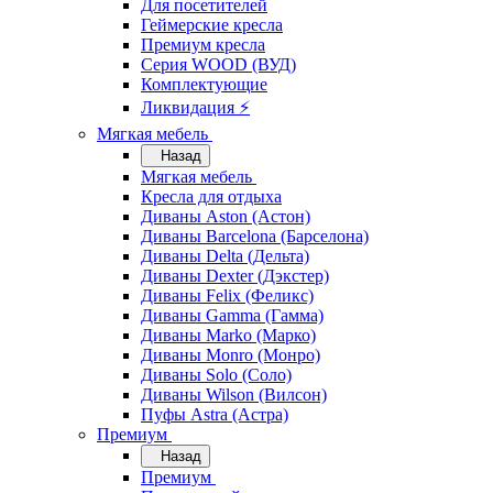
Для посетителей
Геймерские кресла
Премиум кресла
Серия WOOD (ВУД)
Комплектующие
Ликвидация ⚡
Мягкая мебель
Назад
Мягкая мебель
Кресла для отдыха
Диваны Aston (Астон)
Диваны Barcelona (Барселона)
Диваны Delta (Дельта)
Диваны Dexter (Дэкстер)
Диваны Felix (Феликс)
Диваны Gamma (Гамма)
Диваны Marko (Марко)
Диваны Monro (Монро)
Диваны Solo (Соло)
Диваны Wilson (Вилсон)
Пуфы Astra (Астра)
Премиум
Назад
Премиум