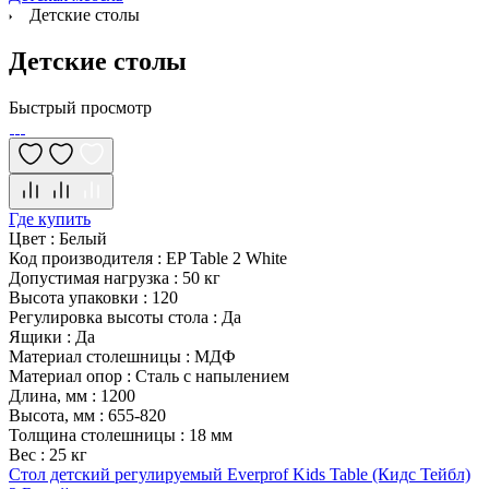
Детские столы
Детские столы
Быстрый просмотр
Где купить
Цвет
:
Белый
Код производителя
:
EP Table 2 White
Допустимая нагрузка
:
50 кг
Высота упаковки
:
120
Регулировка высоты стола
:
Да
Ящики
:
Да
Материал столешницы
:
МДФ
Материал опор
:
Сталь с напылением
Длина, мм
:
1200
Высота, мм
:
655-820
Толщина столешницы
:
18 мм
Вес
:
25 кг
Стол детский регулируемый Everprof Kids Table (Кидс Тейбл)