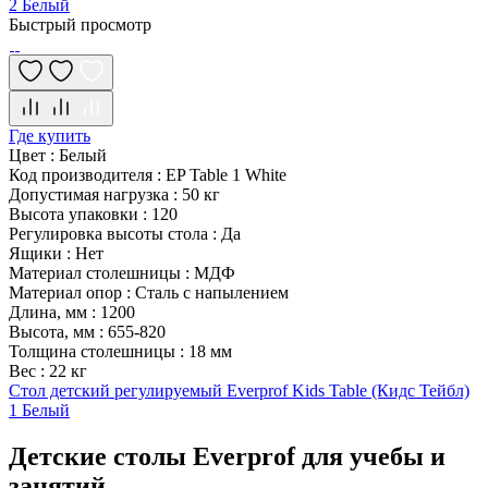
2 Белый
Быстрый просмотр
Где купить
Цвет
:
Белый
Код производителя
:
EP Table 1 White
Допустимая нагрузка
:
50 кг
Высота упаковки
:
120
Регулировка высоты стола
:
Да
Ящики
:
Нет
Материал столешницы
:
МДФ
Материал опор
:
Сталь с напылением
Длина, мм
:
1200
Высота, мм
:
655-820
Толщина столешницы
:
18 мм
Вес
:
22 кг
Стол детский регулируемый Everprof Kids Table (Кидс Тейбл)
1 Белый
Детские столы Everprof для учебы и
занятий