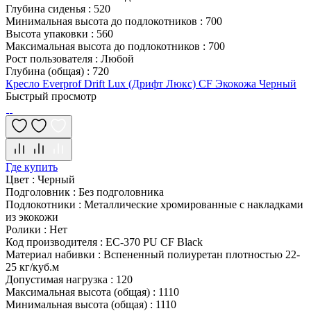
Глубина сиденья
:
520
Минимальная высота до подлокотников
:
700
Высота упаковки
:
560
Максимальная высота до подлокотников
:
700
Рост пользователя
:
Любой
Глубина (общая)
:
720
Кресло Everprof Drift Lux (Дрифт Люкс) CF Экокожа Черный
Быстрый просмотр
Где купить
Цвет
:
Черный
Подголовник
:
Без подголовника
Подлокотники
:
Металлические хромированные с накладками
из экокожи
Ролики
:
Нет
Код производителя
:
EC-370 PU CF Black
Материал набивки
:
Вспененный полиуретан плотностью 22-
25 кг/куб.м
Допустимая нагрузка
:
120
Максимальная высота (общая)
:
1110
Минимальная высота (общая)
:
1110