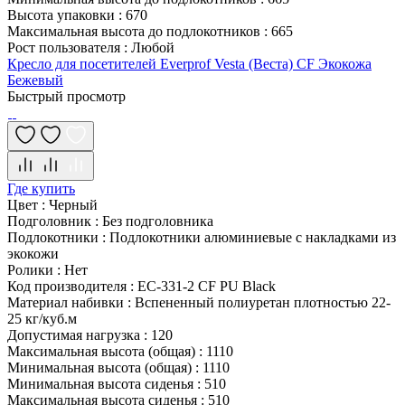
Высота упаковки
:
670
Максимальная высота до подлокотников
:
665
Рост пользователя
:
Любой
Кресло для посетителей Everprof Vesta (Веста) CF Экокожа
Бежевый
Быстрый просмотр
Где купить
Цвет
:
Черный
Подголовник
:
Без подголовника
Подлокотники
:
Подлокотники алюминиевые с накладками из
экокожи
Ролики
:
Нет
Код производителя
:
EC-331-2 CF PU Black
Материал набивки
:
Вспененный полиуретан плотностью 22-
25 кг/куб.м
Допустимая нагрузка
:
120
Максимальная высота (общая)
:
1110
Минимальная высота (общая)
:
1110
Минимальная высота сиденья
:
510
Максимальная высота сиденья
:
510