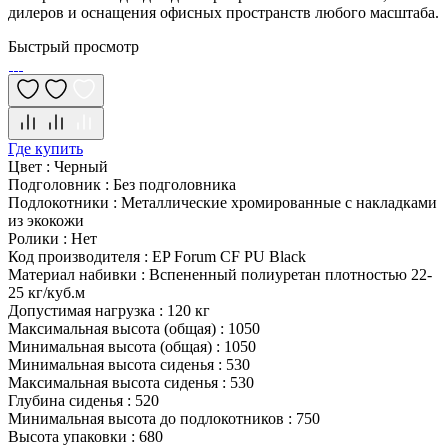
дилеров и оснащения офисных пространств любого масштаба.
Быстрый просмотр
Где купить
Цвет
:
Черный
Подголовник
:
Без подголовника
Подлокотники
:
Металлические хромированные с накладками
из экокожи
Ролики
:
Нет
Код производителя
:
EP Forum CF PU Black
Материал набивки
:
Вспененный полиуретан плотностью 22-
25 кг/куб.м
Допустимая нагрузка
:
120 кг
Максимальная высота (общая)
:
1050
Минимальная высота (общая)
:
1050
Минимальная высота сиденья
:
530
Максимальная высота сиденья
:
530
Глубина сиденья
:
520
Минимальная высота до подлокотников
:
750
Высота упаковки
:
680