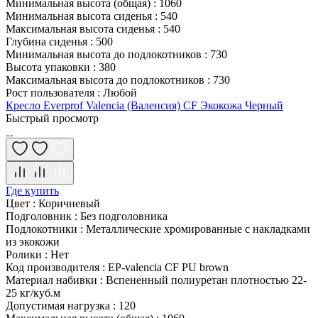
Минимальная высота (общая)
:
1060
Минимальная высота сиденья
:
540
Максимальная высота сиденья
:
540
Глубина сиденья
:
500
Минимальная высота до подлокотников
:
730
Высота упаковки
:
380
Максимальная высота до подлокотников
:
730
Рост пользователя
:
Любой
Кресло Everprof Valencia (Валенсия) CF Экокожа Черный
Быстрый просмотр
Где купить
Цвет
:
Коричневый
Подголовник
:
Без подголовника
Подлокотники
:
Металлические хромированные с накладками
из экокожи
Ролики
:
Нет
Код производителя
:
EP-valencia CF PU brown
Материал набивки
:
Вспененный полиуретан плотностью 22-
25 кг/куб.м
Допустимая нагрузка
:
120