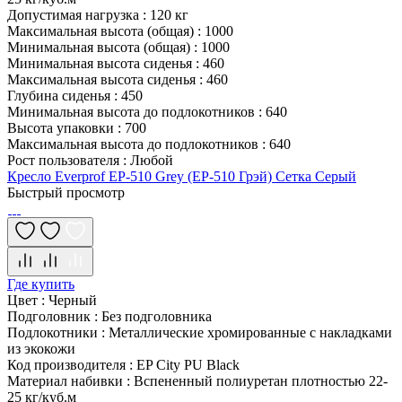
Допустимая нагрузка
:
120 кг
Максимальная высота (общая)
:
1000
Минимальная высота (общая)
:
1000
Минимальная высота сиденья
:
460
Максимальная высота сиденья
:
460
Глубина сиденья
:
450
Минимальная высота до подлокотников
:
640
Высота упаковки
:
700
Максимальная высота до подлокотников
:
640
Рост пользователя
:
Любой
Кресло Everprof EP-510 Grey (EP-510 Грэй) Сетка Серый
Быстрый просмотр
Где купить
Цвет
:
Черный
Подголовник
:
Без подголовника
Подлокотники
:
Металлические хромированные с накладками
из экокожи
Код производителя
:
EP City PU Black
Материал набивки
:
Вспененный полиуретан плотностью 22-
25 кг/куб.м