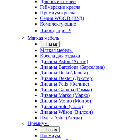
Для посетителей
Геймерские кресла
Премиум кресла
Серия WOOD (ВУД)
Комплектующие
Ликвидация ⚡
Мягкая мебель
Назад
Мягкая мебель
Кресла для отдыха
Диваны Aston (Астон)
Диваны Barcelona (Барселона)
Диваны Delta (Дельта)
Диваны Dexter (Дэкстер)
Диваны Felix (Феликс)
Диваны Gamma (Гамма)
Диваны Marko (Марко)
Диваны Monro (Монро)
Диваны Solo (Соло)
Диваны Wilson (Вилсон)
Пуфы Astra (Астра)
Премиум
Назад
Премиум