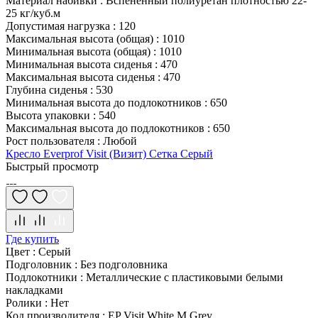
Материал набивки
:
Вспененный полиуретан плотностью 22-
25 кг/куб.м
Допустимая нагрузка
:
120
Максимальная высота (общая)
:
1010
Минимальная высота (общая)
:
1010
Минимальная высота сиденья
:
470
Максимальная высота сиденья
:
470
Глубина сиденья
:
530
Минимальная высота до подлокотников
:
650
Высота упаковки
:
540
Максимальная высота до подлокотников
:
650
Рост пользователя
:
Любой
Кресло Everprof Visit (Визит) Сетка Серый
Быстрый просмотр
Где купить
Цвет
:
Серый
Подголовник
:
Без подголовника
Подлокотники
:
Металлические с пластиковыми белыми
накладками
Ролики
:
Нет
Код производителя
:
EP Visit White M Grey