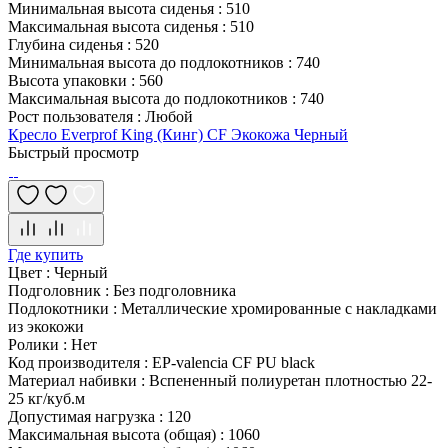
Минимальная высота сиденья
:
510
Максимальная высота сиденья
:
510
Глубина сиденья
:
520
Минимальная высота до подлокотников
:
740
Высота упаковки
:
560
Максимальная высота до подлокотников
:
740
Рост пользователя
:
Любой
Кресло Everprof King (Кинг) CF Экокожа Черный
Быстрый просмотр
Где купить
Цвет
:
Черный
Подголовник
:
Без подголовника
Подлокотники
:
Металлические хромированные с накладками
из экокожи
Ролики
:
Нет
Код производителя
:
EP-valencia CF PU black
Материал набивки
:
Вспененный полиуретан плотностью 22-
25 кг/куб.м
Допустимая нагрузка
:
120
Максимальная высота (общая)
:
1060