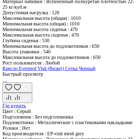
Материал набивки
:
Вспененный полиуретан плотностью 22-
25 кг/куб.м
Допустимая нагрузка
:
120
Максимальная высота (общая)
:
1010
Минимальная высота (общая)
:
1010
Минимальная высота сиденья
:
470
Максимальная высота сиденья
:
470
Глубина сиденья
:
530
Минимальная высота до подлокотников
:
650
Высота упаковки
:
540
Максимальная высота до подлокотников
:
650
Рост пользователя
:
Любой
Кресло Everprof Visit (Визит) Сетка Черный
Быстрый просмотр
Где купить
Цвет
:
Серый
Подголовник
:
Без подголовника
Подлокотники
:
Металлические с пластиковыми накладками
Ролики
:
Нет
Код производителя
:
EP-visit mesh grey