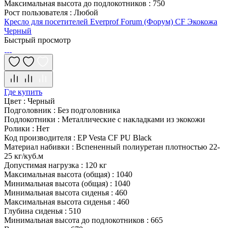
Максимальная высота до подлокотников
:
750
Рост пользователя
:
Любой
Кресло для посетителей Everprof Forum (Форум) CF Экокожа
Черный
Быстрый просмотр
Где купить
Цвет
:
Черный
Подголовник
:
Без подголовника
Подлокотники
:
Металлические с накладками из экокожи
Ролики
:
Нет
Код производителя
:
EP Vesta CF PU Black
Материал набивки
:
Вспененный полиуретан плотностью 22-
25 кг/куб.м
Допустимая нагрузка
:
120 кг
Максимальная высота (общая)
:
1040
Минимальная высота (общая)
:
1040
Минимальная высота сиденья
:
460
Максимальная высота сиденья
:
460
Глубина сиденья
:
510
Минимальная высота до подлокотников
:
665