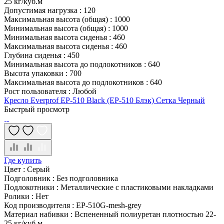
25 кг/куб.м
Допустимая нагрузка
:
120
Максимальная высота (общая)
:
1000
Минимальная высота (общая)
:
1000
Минимальная высота сиденья
:
460
Максимальная высота сиденья
:
460
Глубина сиденья
:
450
Минимальная высота до подлокотников
:
640
Высота упаковки
:
700
Максимальная высота до подлокотников
:
640
Рост пользователя
:
Любой
Кресло Everprof EP-510 Black (EP-510 Блэк) Сетка Черный
Быстрый просмотр
Где купить
Цвет
:
Серый
Подголовник
:
Без подголовника
Подлокотники
:
Металлические с пластиковыми накладками
Ролики
:
Нет
Код производителя
:
EP-510G-mesh-grey
Материал набивки
:
Вспененный полиуретан плотностью 22-
25 кг/куб.м