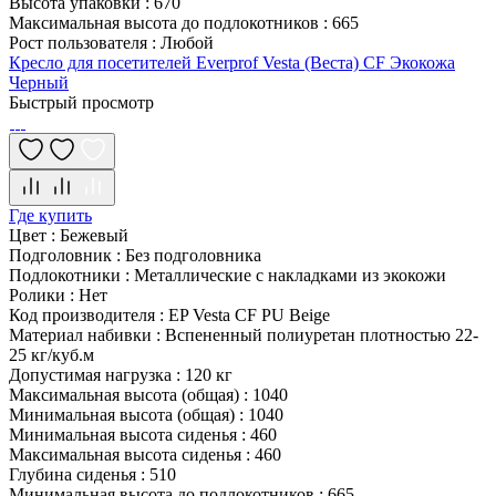
Высота упаковки
:
670
Максимальная высота до подлокотников
:
665
Рост пользователя
:
Любой
Кресло для посетителей Everprof Vesta (Веста) CF Экокожа
Черный
Быстрый просмотр
Где купить
Цвет
:
Бежевый
Подголовник
:
Без подголовника
Подлокотники
:
Металлические с накладками из экокожи
Ролики
:
Нет
Код производителя
:
EP Vesta CF PU Beige
Материал набивки
:
Вспененный полиуретан плотностью 22-
25 кг/куб.м
Допустимая нагрузка
:
120 кг
Максимальная высота (общая)
:
1040
Минимальная высота (общая)
:
1040
Минимальная высота сиденья
:
460
Максимальная высота сиденья
:
460
Глубина сиденья
:
510
Минимальная высота до подлокотников
:
665