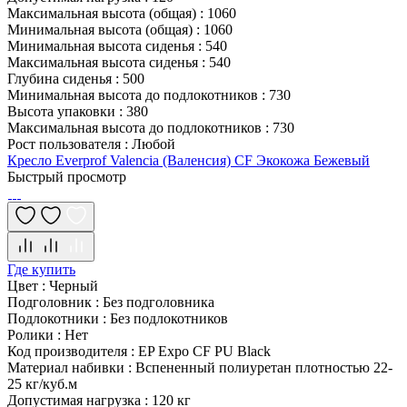
Максимальная высота (общая)
:
1060
Минимальная высота (общая)
:
1060
Минимальная высота сиденья
:
540
Максимальная высота сиденья
:
540
Глубина сиденья
:
500
Минимальная высота до подлокотников
:
730
Высота упаковки
:
380
Максимальная высота до подлокотников
:
730
Рост пользователя
:
Любой
Кресло Everprof Valencia (Валенсия) CF Экокожа Бежевый
Быстрый просмотр
Где купить
Цвет
:
Черный
Подголовник
:
Без подголовника
Подлокотники
:
Без подлокотников
Ролики
:
Нет
Код производителя
:
EP Expo CF PU Black
Материал набивки
:
Вспененный полиуретан плотностью 22-
25 кг/куб.м
Допустимая нагрузка
:
120 кг