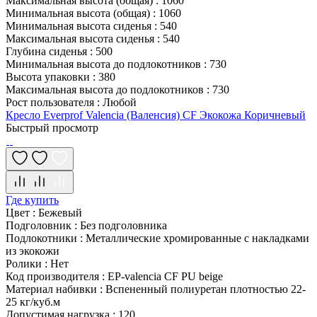
Максимальная высота (общая)
:
1060
Минимальная высота (общая)
:
1060
Минимальная высота сиденья
:
540
Максимальная высота сиденья
:
540
Глубина сиденья
:
500
Минимальная высота до подлокотников
:
730
Высота упаковки
:
380
Максимальная высота до подлокотников
:
730
Рост пользователя
:
Любой
Кресло Everprof Valencia (Валенсия) CF Экокожа Коричневый
Быстрый просмотр
Где купить
Цвет
:
Бежевый
Подголовник
:
Без подголовника
Подлокотники
:
Металлические хромированные с накладками
из экокожи
Ролики
:
Нет
Код производителя
:
EP-valencia CF PU beige
Материал набивки
:
Вспененный полиуретан плотностью 22-
25 кг/куб.м
Допустимая нагрузка
:
120