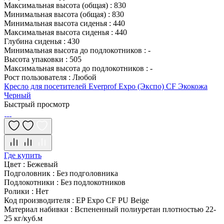
Максимальная высота (общая)
:
830
Минимальная высота (общая)
:
830
Минимальная высота сиденья
:
440
Максимальная высота сиденья
:
440
Глубина сиденья
:
430
Минимальная высота до подлокотников
:
-
Высота упаковки
:
505
Максимальная высота до подлокотников
:
-
Рост пользователя
:
Любой
Кресло для посетителей Everprof Expo (Экспо) CF Экокожа
Черный
Быстрый просмотр
Где купить
Цвет
:
Бежевый
Подголовник
:
Без подголовника
Подлокотники
:
Без подлокотников
Ролики
:
Нет
Код производителя
:
EP Expo CF PU Beige
Материал набивки
:
Вспененный полиуретан плотностью 22-
25 кг/куб.м