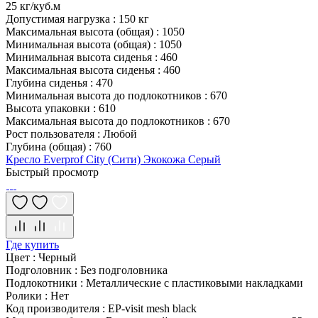
25 кг/куб.м
Допустимая нагрузка
:
150 кг
Максимальная высота (общая)
:
1050
Минимальная высота (общая)
:
1050
Минимальная высота сиденья
:
460
Максимальная высота сиденья
:
460
Глубина сиденья
:
470
Минимальная высота до подлокотников
:
670
Высота упаковки
:
610
Максимальная высота до подлокотников
:
670
Рост пользователя
:
Любой
Глубина (общая)
:
760
Кресло Everprof City (Сити) Экокожа Серый
Быстрый просмотр
Где купить
Цвет
:
Черный
Подголовник
:
Без подголовника
Подлокотники
:
Металлические с пластиковыми накладками
Ролики
:
Нет
Код производителя
:
EP-visit mesh black