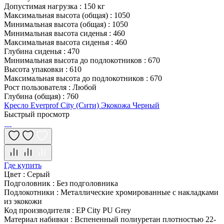
Допустимая нагрузка
:
150 кг
Максимальная высота (общая)
:
1050
Минимальная высота (общая)
:
1050
Минимальная высота сиденья
:
460
Максимальная высота сиденья
:
460
Глубина сиденья
:
470
Минимальная высота до подлокотников
:
670
Высота упаковки
:
610
Максимальная высота до подлокотников
:
670
Рост пользователя
:
Любой
Глубина (общая)
:
760
Кресло Everprof City (Сити) Экокожа Черный
Быстрый просмотр
Где купить
Цвет
:
Серый
Подголовник
:
Без подголовника
Подлокотники
:
Металлические хромированные с накладками
из экокожи
Код производителя
:
EP City PU Grey
Материал набивки
:
Вспененный полиуретан плотностью 22-