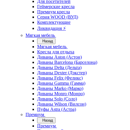
Для посетителей
Геймерские кресла
Премиум кресла
Серия WOOD (ВУД)
Комплектующие
Ликвидация ⚡
Мягкая мебель
Назад
Мягкая мебель
Кресла для отдыха
Диваны Aston (Астон)
Диваны Barcelona (Барселона)
Диваны Delta (Дельта)
Диваны Dexter (Дэкстер)
Диваны Felix (Феликс)
Диваны Gamma (Гамма)
Диваны Marko (Марко)
Диваны Monro (Монро)
Диваны Solo (Соло)
Диваны Wilson (Вилсон)
Пуфы Astra (Астра)
Премиум
Назад
Премиум