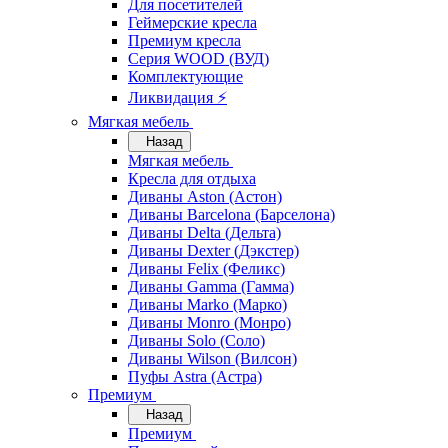
Для посетителей
Геймерские кресла
Премиум кресла
Серия WOOD (ВУД)
Комплектующие
Ликвидация ⚡
Мягкая мебель
Назад
Мягкая мебель
Кресла для отдыха
Диваны Aston (Астон)
Диваны Barcelona (Барселона)
Диваны Delta (Дельта)
Диваны Dexter (Дэкстер)
Диваны Felix (Феликс)
Диваны Gamma (Гамма)
Диваны Marko (Марко)
Диваны Monro (Монро)
Диваны Solo (Соло)
Диваны Wilson (Вилсон)
Пуфы Astra (Астра)
Премиум
Назад
Премиум