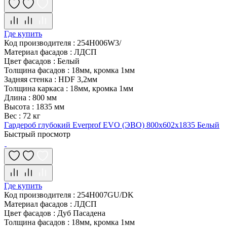
Где купить
Код производителя
:
254H006W3/
Материал фасадов
:
ЛДСП
Цвет фасадов
:
Белый
Толщина фасадов
:
18мм, кромка 1мм
Задняя стенка
:
HDF 3,2мм
Толщина каркаса
:
18мм, кромка 1мм
Длина
:
800 мм
Высота
:
1835 мм
Вес
:
72 кг
Гардероб глубокий Everprof EVO (ЭВО) 800х602x1835 Белый
Быстрый просмотр
Где купить
Код производителя
:
254H007GU/DK
Материал фасадов
:
ЛДСП
Цвет фасадов
:
Дуб Пасадена
Толщина фасадов
:
18мм, кромка 1мм