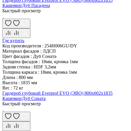
Гардероб глубокий Everprof EVO (ЭВО) 800х602x1835
Кашемир/Дуб Пасадена
Быстрый просмотр
Где купить
Код производителя
:
254H006GU/DY
Материал фасадов
:
ЛДСП
Цвет фасадов
:
Дуб Соната
Толщина фасадов
:
18мм, кромка 1мм
Задняя стенка
:
HDF 3,2мм
Толщина каркаса
:
18мм, кромка 1мм
Длина
:
800 мм
Высота
:
1835 мм
Вес
:
72 кг
Гардероб глубокий Everprof EVO (ЭВО) 800х602x1835
Кашемир/Дуб Соната
Быстрый просмотр