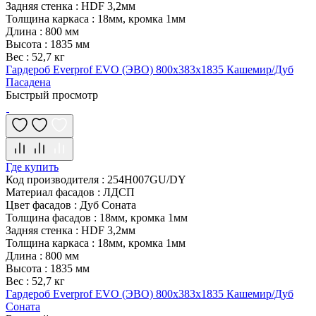
Задняя стенка
:
HDF 3,2мм
Толщина каркаса
:
18мм, кромка 1мм
Длина
:
800 мм
Высота
:
1835 мм
Вес
:
52,7 кг
Гардероб Everprof EVO (ЭВО) 800х383x1835 Кашемир/Дуб
Пасадена
Быстрый просмотр
Где купить
Код производителя
:
254H007GU/DY
Материал фасадов
:
ЛДСП
Цвет фасадов
:
Дуб Соната
Толщина фасадов
:
18мм, кромка 1мм
Задняя стенка
:
HDF 3,2мм
Толщина каркаса
:
18мм, кромка 1мм
Длина
:
800 мм
Высота
:
1835 мм
Вес
:
52,7 кг
Гардероб Everprof EVO (ЭВО) 800х383x1835 Кашемир/Дуб
Соната