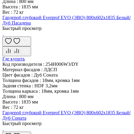
Длина
:
800 мм
Высота
:
1835 мм
Вес
:
72 кг
Гардероб глубокий Everprof EVO (ЭВО) 800х602x1835 Белый/
Дуб Пасадена
Быстрый просмотр
Где купить
Код производителя
:
254H006W3/DY
Материал фасадов
:
ЛДСП
Цвет фасадов
:
Дуб Соната
Толщина фасадов
:
18мм, кромка 1мм
Задняя стенка
:
HDF 3,2мм
Толщина каркаса
:
18мм, кромка 1мм
Длина
:
800 мм
Высота
:
1835 мм
Вес
:
72 кг
Гардероб глубокий Everprof EVO (ЭВО) 800х602x1835 Белый/
Дуб Соната
Быстрый просмотр