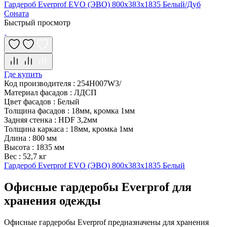
Гардероб Everprof EVO (ЭВО) 800х383x1835 Белый/Дуб
Соната
Быстрый просмотр
Где купить
Код производителя
:
254H007W3/
Материал фасадов
:
ЛДСП
Цвет фасадов
:
Белый
Толщина фасадов
:
18мм, кромка 1мм
Задняя стенка
:
HDF 3,2мм
Толщина каркаса
:
18мм, кромка 1мм
Длина
:
800 мм
Высота
:
1835 мм
Вес
:
52,7 кг
Гардероб Everprof EVO (ЭВО) 800х383x1835 Белый
Офисные гардеробы Everprof для
хранения одежды
Офисные гардеробы Everprof предназначены для хранения