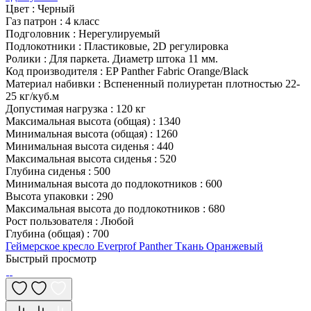
Цвет
:
Черный
Газ патрон
:
4 класс
Подголовник
:
Нерегулируемый
Подлокотники
:
Пластиковые, 2D регулировка
Ролики
:
Для паркета. Диаметр штока 11 мм.
Код производителя
:
EP Panther Fabric Orange/Black
Материал набивки
:
Вспененный полиуретан плотностью 22-
25 кг/куб.м
Допустимая нагрузка
:
120 кг
Максимальная высота (общая)
:
1340
Минимальная высота (общая)
:
1260
Минимальная высота сиденья
:
440
Максимальная высота сиденья
:
520
Глубина сиденья
:
500
Минимальная высота до подлокотников
:
600
Высота упаковки
:
290
Максимальная высота до подлокотников
:
680
Рост пользователя
:
Любой
Глубина (общая)
:
700
Геймерское кресло Everprof Panther Ткань Оранжевый
Быстрый просмотр