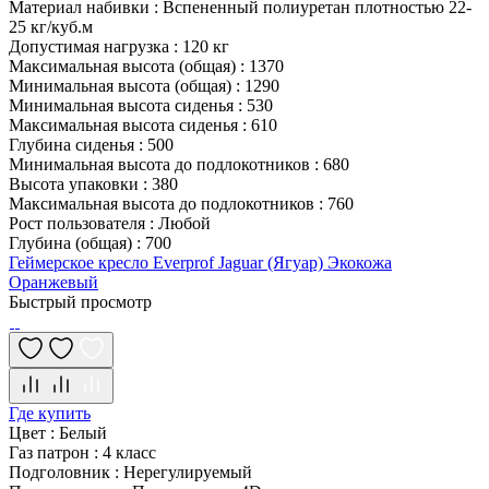
Материал набивки
:
Вспененный полиуретан плотностью 22-
25 кг/куб.м
Допустимая нагрузка
:
120 кг
Максимальная высота (общая)
:
1370
Минимальная высота (общая)
:
1290
Минимальная высота сиденья
:
530
Максимальная высота сиденья
:
610
Глубина сиденья
:
500
Минимальная высота до подлокотников
:
680
Высота упаковки
:
380
Максимальная высота до подлокотников
:
760
Рост пользователя
:
Любой
Глубина (общая)
:
700
Геймерское кресло Everprof Jaguar (Ягуар) Экокожа
Оранжевый
Быстрый просмотр
Где купить
Цвет
:
Белый
Газ патрон
:
4 класс
Подголовник
:
Нерегулируемый