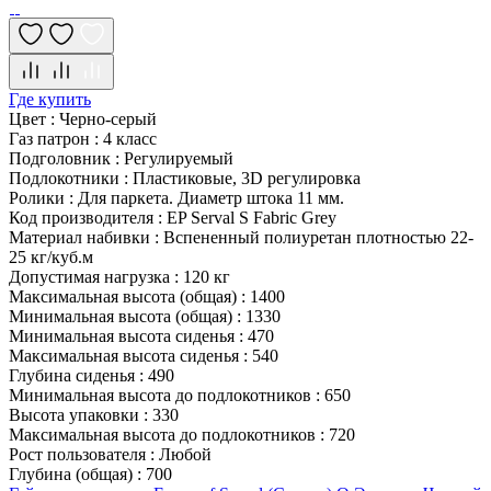
Где купить
Цвет
:
Черно-серый
Газ патрон
:
4 класс
Подголовник
:
Регулируемый
Подлокотники
:
Пластиковые, 3D регулировка
Ролики
:
Для паркета. Диаметр штока 11 мм.
Код производителя
:
EP Serval S Fabric Grey
Материал набивки
:
Вспененный полиуретан плотностью 22-
25 кг/куб.м
Допустимая нагрузка
:
120 кг
Максимальная высота (общая)
:
1400
Минимальная высота (общая)
:
1330
Минимальная высота сиденья
:
470
Максимальная высота сиденья
:
540
Глубина сиденья
:
490
Минимальная высота до подлокотников
:
650
Высота упаковки
:
330
Максимальная высота до подлокотников
:
720
Рост пользователя
:
Любой
Глубина (общая)
:
700