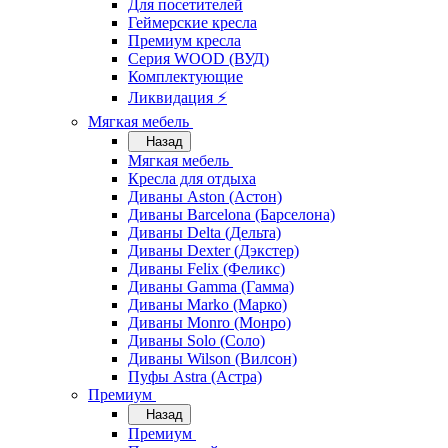
Для посетителей
Геймерские кресла
Премиум кресла
Серия WOOD (ВУД)
Комплектующие
Ликвидация ⚡
Мягкая мебель
Назад
Мягкая мебель
Кресла для отдыха
Диваны Aston (Астон)
Диваны Barcelona (Барселона)
Диваны Delta (Дельта)
Диваны Dexter (Дэкстер)
Диваны Felix (Феликс)
Диваны Gamma (Гамма)
Диваны Marko (Марко)
Диваны Monro (Монро)
Диваны Solo (Соло)
Диваны Wilson (Вилсон)
Пуфы Astra (Астра)
Премиум
Назад
Премиум