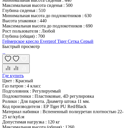
Минимальная высота сиденья
:
440
Максимальная высота сиденья
:
500
Глубина сиденья
:
510
Минимальная высота до подлокотников
:
630
Высота упаковки
:
440
Максимальная высота до подлокотников
:
690
Рост пользователя
:
Любой
Глубина (общая)
:
700
Геймерское кресло Everprof Tiger Сетка Серый
Быстрый просмотр
Где купить
Цвет
:
Красный
Газ патрон
:
4 класс
Подголовник
:
Регулируемый
Подлокотники
:
Пластиковые, 4D регулировка
Ролики
:
Для паркета. Диаметр штока 11 мм.
Код производителя
:
EP Tiger PU Red/Black
Материал набивки
:
Вспененный полиуретан плотностью 22-
25 кг/куб.м
Допустимая нагрузка
:
120 кг
Максимальная высота (общая)
:
1260