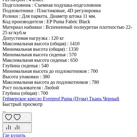
Подголовник
:
Съемная подушка-подголовник
Подлокотники
:
Пластиковые, 4D регулировка
Ролики
:
Для паркета. Диаметр штока 11 мм.
Код производителя
:
EP Puma Fabric Black
Материал набивки
:
Вспененный полиуретан плотностью 22-
25 кг/куб.м
Допустимая нагрузка
:
120 кг
Максимальная высота (общая)
:
1410
Минимальная высота (общая)
:
1330
Минимальная высота сиденья
:
570
Максимальная высота сиденья
:
650
Глубина сиденья
:
540
Минимальная высота до подлокотников
:
700
Высота упаковки
:
380
Максимальная высота до подлокотников
:
780
Рост пользователя
:
Любой
Глубина (общая)
:
700
Геймерское кресло Everprof Puma (Пума) Ткань Черный
Быстрый просмотр
Где купить