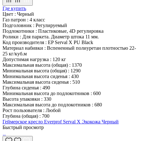
Где купить
Цвет
:
Черный
Газ патрон
:
4 класс
Подголовник
:
Регулируемый
Подлокотники
:
Пластиковые, 4D регулировка
Ролики
:
Для паркета. Диаметр штока 11 мм.
Код производителя
:
EP Serval X PU Black
Материал набивки
:
Вспененный полиуретан плотностью 22-
25 кг/куб.м
Допустимая нагрузка
:
120 кг
Максимальная высота (общая)
:
1370
Минимальная высота (общая)
:
1290
Минимальная высота сиденья
:
430
Максимальная высота сиденья
:
510
Глубина сиденья
:
490
Минимальная высота до подлокотников
:
600
Высота упаковки
:
330
Максимальная высота до подлокотников
:
680
Рост пользователя
:
Любой
Глубина (общая)
:
700
Геймерское кресло Everprof Serval X Экокожа Черный
Быстрый просмотр