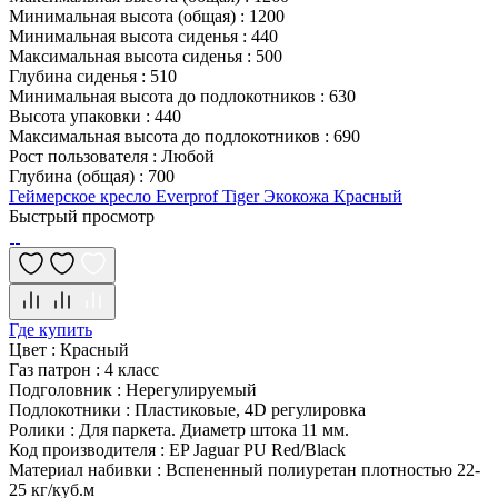
Минимальная высота (общая)
:
1200
Минимальная высота сиденья
:
440
Максимальная высота сиденья
:
500
Глубина сиденья
:
510
Минимальная высота до подлокотников
:
630
Высота упаковки
:
440
Максимальная высота до подлокотников
:
690
Рост пользователя
:
Любой
Глубина (общая)
:
700
Геймерское кресло Everprof Tiger Экокожа Красный
Быстрый просмотр
Где купить
Цвет
:
Красный
Газ патрон
:
4 класс
Подголовник
:
Нерегулируемый
Подлокотники
:
Пластиковые, 4D регулировка
Ролики
:
Для паркета. Диаметр штока 11 мм.
Код производителя
:
EP Jaguar PU Red/Black
Материал набивки
:
Вспененный полиуретан плотностью 22-
25 кг/куб.м