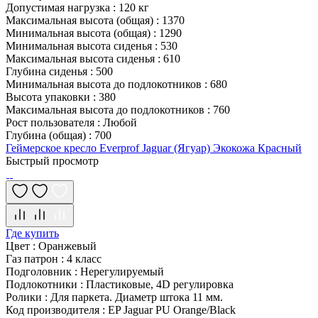
Допустимая нагрузка
:
120 кг
Максимальная высота (общая)
:
1370
Минимальная высота (общая)
:
1290
Минимальная высота сиденья
:
530
Максимальная высота сиденья
:
610
Глубина сиденья
:
500
Минимальная высота до подлокотников
:
680
Высота упаковки
:
380
Максимальная высота до подлокотников
:
760
Рост пользователя
:
Любой
Глубина (общая)
:
700
Геймерское кресло Everprof Jaguar (Ягуар) Экокожа Красный
Быстрый просмотр
Где купить
Цвет
:
Оранжевый
Газ патрон
:
4 класс
Подголовник
:
Нерегулируемый
Подлокотники
:
Пластиковые, 4D регулировка
Ролики
:
Для паркета. Диаметр штока 11 мм.
Код производителя
:
EP Jaguar PU Orange/Black