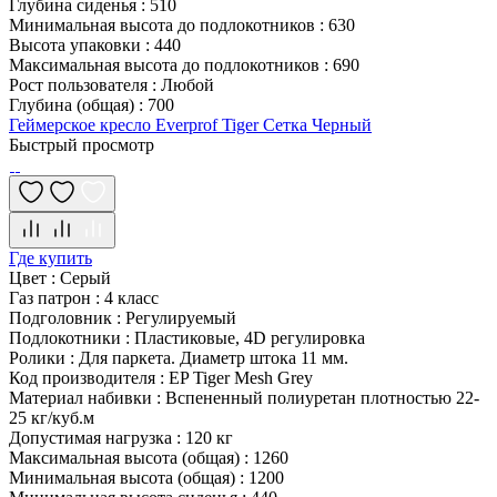
Глубина сиденья
:
510
Минимальная высота до подлокотников
:
630
Высота упаковки
:
440
Максимальная высота до подлокотников
:
690
Рост пользователя
:
Любой
Глубина (общая)
:
700
Геймерское кресло Everprof Tiger Сетка Черный
Быстрый просмотр
Где купить
Цвет
:
Серый
Газ патрон
:
4 класс
Подголовник
:
Регулируемый
Подлокотники
:
Пластиковые, 4D регулировка
Ролики
:
Для паркета. Диаметр штока 11 мм.
Код производителя
:
EP Tiger Mesh Grey
Материал набивки
:
Вспененный полиуретан плотностью 22-
25 кг/куб.м
Допустимая нагрузка
:
120 кг
Максимальная высота (общая)
:
1260
Минимальная высота (общая)
:
1200