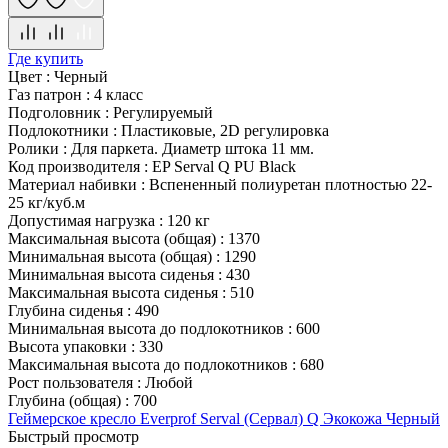
Где купить
Цвет
:
Черный
Газ патрон
:
4 класс
Подголовник
:
Регулируемый
Подлокотники
:
Пластиковые, 2D регулировка
Ролики
:
Для паркета. Диаметр штока 11 мм.
Код производителя
:
EP Serval Q PU Black
Материал набивки
:
Вспененный полиуретан плотностью 22-
25 кг/куб.м
Допустимая нагрузка
:
120 кг
Максимальная высота (общая)
:
1370
Минимальная высота (общая)
:
1290
Минимальная высота сиденья
:
430
Максимальная высота сиденья
:
510
Глубина сиденья
:
490
Минимальная высота до подлокотников
:
600
Высота упаковки
:
330
Максимальная высота до подлокотников
:
680
Рост пользователя
:
Любой
Глубина (общая)
:
700
Геймерское кресло Everprof Serval (Сервал) Q Экокожа Черный
Быстрый просмотр