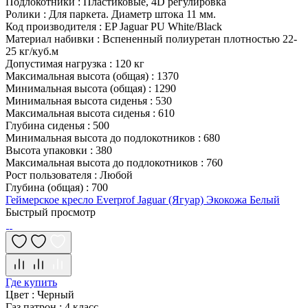
Подлокотники
:
Пластиковые, 4D регулировка
Ролики
:
Для паркета. Диаметр штока 11 мм.
Код производителя
:
EP Jaguar PU White/Black
Материал набивки
:
Вспененный полиуретан плотностью 22-
25 кг/куб.м
Допустимая нагрузка
:
120 кг
Максимальная высота (общая)
:
1370
Минимальная высота (общая)
:
1290
Минимальная высота сиденья
:
530
Максимальная высота сиденья
:
610
Глубина сиденья
:
500
Минимальная высота до подлокотников
:
680
Высота упаковки
:
380
Максимальная высота до подлокотников
:
760
Рост пользователя
:
Любой
Глубина (общая)
:
700
Геймерское кресло Everprof Jaguar (Ягуар) Экокожа Белый
Быстрый просмотр
Где купить
Цвет
:
Черный
Газ патрон
:
4 класс