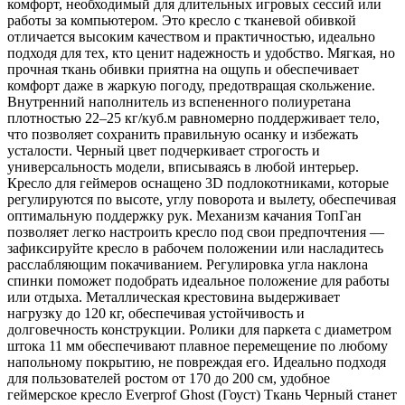
комфорт, необходимый для длительных игровых сессий или
работы за компьютером. Это кресло с тканевой обивкой
отличается высоким качеством и практичностью, идеально
подходя для тех, кто ценит надежность и удобство. Мягкая, но
прочная ткань обивки приятна на ощупь и обеспечивает
комфорт даже в жаркую погоду, предотвращая скольжение.
Внутренний наполнитель из вспененного полиуретана
плотностью 22–25 кг/куб.м равномерно поддерживает тело,
что позволяет сохранить правильную осанку и избежать
усталости. Черный цвет подчеркивает строгость и
универсальность модели, вписываясь в любой интерьер.
Кресло для геймеров оснащено 3D подлокотниками, которые
регулируются по высоте, углу поворота и вылету, обеспечивая
оптимальную поддержку рук. Механизм качания ТопГан
позволяет легко настроить кресло под свои предпочтения —
зафиксируйте кресло в рабочем положении или насладитесь
расслабляющим покачиванием. Регулировка угла наклона
спинки поможет подобрать идеальное положение для работы
или отдыха. Металлическая крестовина выдерживает
нагрузку до 120 кг, обеспечивая устойчивость и
долговечность конструкции. Ролики для паркета с диаметром
штока 11 мм обеспечивают плавное перемещение по любому
напольному покрытию, не повреждая его. Идеально подходя
для пользователей ростом от 170 до 200 см, удобное
геймерское кресло Everprof Ghost (Гоуст) Ткань Черный станет