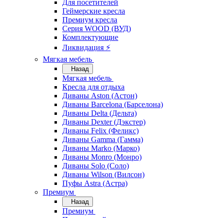
Для посетителей
Геймерские кресла
Премиум кресла
Серия WOOD (ВУД)
Комплектующие
Ликвидация ⚡
Мягкая мебель
Назад
Мягкая мебель
Кресла для отдыха
Диваны Aston (Астон)
Диваны Barcelona (Барселона)
Диваны Delta (Дельта)
Диваны Dexter (Дэкстер)
Диваны Felix (Феликс)
Диваны Gamma (Гамма)
Диваны Marko (Марко)
Диваны Monro (Монро)
Диваны Solo (Соло)
Диваны Wilson (Вилсон)
Пуфы Astra (Астра)
Премиум
Назад
Премиум