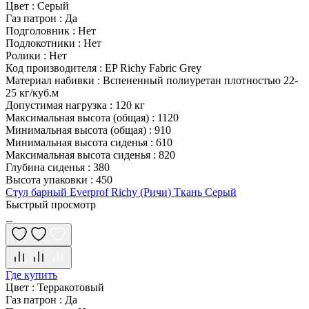
Цвет
:
Серый
Газ патрон
:
Да
Подголовник
:
Нет
Подлокотники
:
Нет
Ролики
:
Нет
Код производителя
:
EP Richy Fabric Grey
Материал набивки
:
Вспененный полиуретан плотностью 22-
25 кг/куб.м
Допустимая нагрузка
:
120 кг
Максимальная высота (общая)
:
1120
Минимальная высота (общая)
:
910
Минимальная высота сиденья
:
610
Максимальная высота сиденья
:
820
Глубина сиденья
:
380
Высота упаковки
:
450
Стул барный Everprof Richy (Ричи) Ткань Серый
Быстрый просмотр
Где купить
Цвет
:
Терракотовый
Газ патрон
:
Да