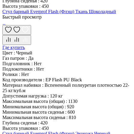
Глубина сиденья
:
420
Высота упаковки
:
450
Стул барный Everprof Flash (Флэш) Ткань Шоколадный
Быстрый просмотр
Где купить
Цвет
:
Черный
Газ патрон
:
Да
Подголовник
:
Нет
Подлокотники
:
Нет
Ролики
:
Нет
Код производителя
:
EP Flash PU Black
Материал набивки
:
Вспененный полиуретан плотностью 22-
25 кг/куб.м
Допустимая нагрузка
:
120 кг
Максимальная высота (общая)
:
1130
Минимальная высота (общая)
:
920
Минимальная высота сиденья
:
600
Максимальная высота сиденья
:
810
Глубина сиденья
:
420
Высота упаковки
:
450
Стул барный Everprof Flash (Флэш) Экокожа Черный