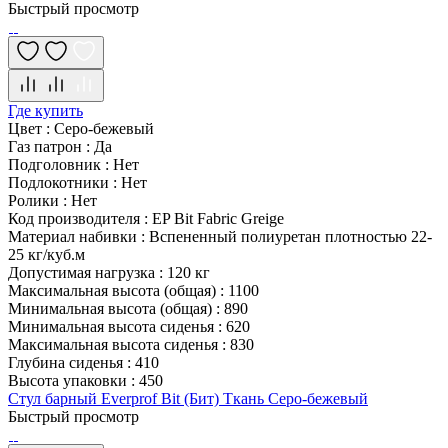
Быстрый просмотр
Где купить
Цвет
:
Серо-бежевый
Газ патрон
:
Да
Подголовник
:
Нет
Подлокотники
:
Нет
Ролики
:
Нет
Код производителя
:
EP Bit Fabric Greige
Материал набивки
:
Вспененный полиуретан плотностью 22-
25 кг/куб.м
Допустимая нагрузка
:
120 кг
Максимальная высота (общая)
:
1100
Минимальная высота (общая)
:
890
Минимальная высота сиденья
:
620
Максимальная высота сиденья
:
830
Глубина сиденья
:
410
Высота упаковки
:
450
Стул барный Everprof Bit (Бит) Ткань Серо-бежевый
Быстрый просмотр