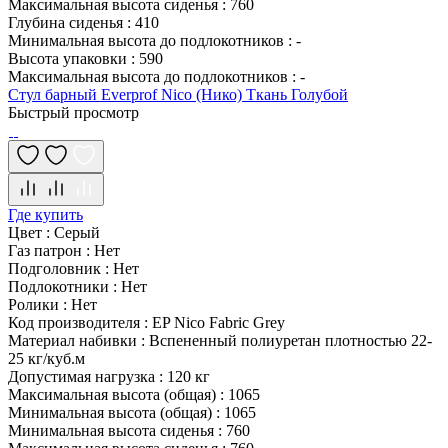
Максимальная высота сиденья
:
760
Глубина сиденья
:
410
Минимальная высота до подлокотников
:
-
Высота упаковки
:
590
Максимальная высота до подлокотников
:
-
Стул барный Everprof Nico (Нико) Ткань Голубой
Быстрый просмотр
Где купить
Цвет
:
Серый
Газ патрон
:
Нет
Подголовник
:
Нет
Подлокотники
:
Нет
Ролики
:
Нет
Код производителя
:
EP Nico Fabric Grey
Материал набивки
:
Вспененный полиуретан плотностью 22-
25 кг/куб.м
Допустимая нагрузка
:
120 кг
Максимальная высота (общая)
:
1065
Минимальная высота (общая)
:
1065
Минимальная высота сиденья
:
760