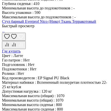
Глубина сиденья
:
410
Минимальная высота до подлокотников
:
-
Высота упаковки
:
590
Максимальная высота до подлокотников
:
-
Стул барный Everprof Nico (Нико) Ткань Терракотовый
Быстрый просмотр
Где купить
Цвет
:
Латте
Газ патрон
:
Нет
Подголовник
:
Нет
Подлокотники
:
Нет
Ролики
:
Нет
Код производителя
:
EP Signal PU Black
Материал набивки
:
Вспененный полиуретан плотностью 22-
25 кг/куб.м
Допустимая нагрузка
:
120 кг
Максимальная высота (общая)
:
1070
Минимальная высота (общая)
:
1070
Минимальная высота сиденья
:
800
Максимальная высота сиденья
:
800