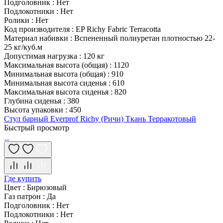
Подголовник
:
Нет
Подлокотники
:
Нет
Ролики
:
Нет
Код производителя
:
EP Richy Fabric Terracotta
Материал набивки
:
Вспененный полиуретан плотностью 22-
25 кг/куб.м
Допустимая нагрузка
:
120 кг
Максимальная высота (общая)
:
1120
Минимальная высота (общая)
:
910
Минимальная высота сиденья
:
610
Максимальная высота сиденья
:
820
Глубина сиденья
:
380
Высота упаковки
:
450
Стул барный Everprof Richy (Ричи) Ткань Терракотовый
Быстрый просмотр
Где купить
Цвет
:
Бирюзовый
Газ патрон
:
Да
Подголовник
:
Нет
Подлокотники
:
Нет