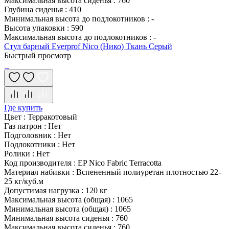
Максимальная высота сиденья
:
760
Глубина сиденья
:
410
Минимальная высота до подлокотников
:
-
Высота упаковки
:
590
Максимальная высота до подлокотников
:
-
Стул барный Everprof Nico (Нико) Ткань Серый
Быстрый просмотр
Где купить
Цвет
:
Терракотовый
Газ патрон
:
Нет
Подголовник
:
Нет
Подлокотники
:
Нет
Ролики
:
Нет
Код производителя
:
EP Nico Fabric Terracotta
Материал набивки
:
Вспененный полиуретан плотностью 22-
25 кг/куб.м
Допустимая нагрузка
:
120 кг
Максимальная высота (общая)
:
1065
Минимальная высота (общая)
:
1065
Минимальная высота сиденья
:
760
Максимальная высота сиденья
:
760