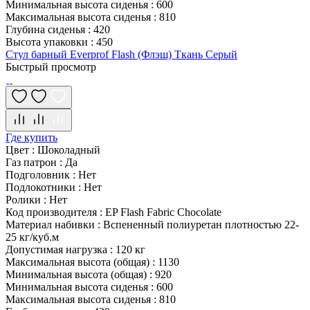
Минимальная высота сиденья
:
600
Максимальная высота сиденья
:
810
Глубина сиденья
:
420
Высота упаковки
:
450
Стул барный Everprof Flash (Флэш) Ткань Серый
Быстрый просмотр
Где купить
Цвет
:
Шоколадный
Газ патрон
:
Да
Подголовник
:
Нет
Подлокотники
:
Нет
Ролики
:
Нет
Код производителя
:
EP Flash Fabric Chocolate
Материал набивки
:
Вспененный полиуретан плотностью 22-
25 кг/куб.м
Допустимая нагрузка
:
120 кг
Максимальная высота (общая)
:
1130
Минимальная высота (общая)
:
920
Минимальная высота сиденья
:
600
Максимальная высота сиденья
:
810