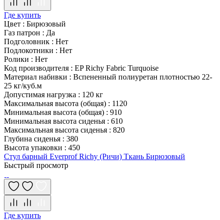
Где купить
Цвет
:
Бирюзовый
Газ патрон
:
Да
Подголовник
:
Нет
Подлокотники
:
Нет
Ролики
:
Нет
Код производителя
:
EP Richy Fabric Turquoise
Материал набивки
:
Вспененный полиуретан плотностью 22-
25 кг/куб.м
Допустимая нагрузка
:
120 кг
Максимальная высота (общая)
:
1120
Минимальная высота (общая)
:
910
Минимальная высота сиденья
:
610
Максимальная высота сиденья
:
820
Глубина сиденья
:
380
Высота упаковки
:
450
Стул барный Everprof Richy (Ричи) Ткань Бирюзовый
Быстрый просмотр
Где купить