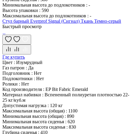
Минимальная высота до подлокотников
:
-
Высота упаковки
:
590
Максимальная высота до подлокотников
:
-
Стул барный Everprof Signal (Сигнал) Ткань Темно-серый
Быстрый просмотр
Где купить
Цвет
:
Изумрудный
Газ патрон
:
Да
Подголовник
:
Нет
Подлокотники
:
Нет
Ролики
:
Нет
Код производителя
:
EP Bit Fabric Emerald
Материал набивки
:
Вспененный полиуретан плотностью 22-
25 кг/куб.м
Допустимая нагрузка
:
120 кг
Максимальная высота (общая)
:
1100
Минимальная высота (общая)
:
890
Минимальная высота сиденья
:
620
Максимальная высота сиденья
:
830
Глубина сиденья
:
410