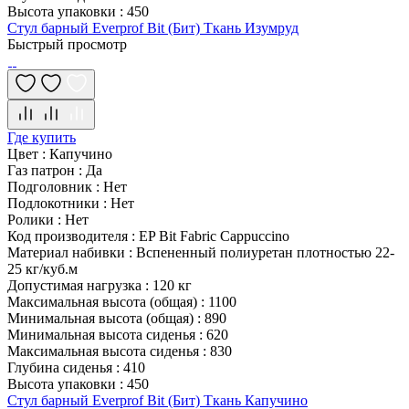
Высота упаковки
:
450
Стул барный Everprof Bit (Бит) Ткань Изумруд
Быстрый просмотр
Где купить
Цвет
:
Капучино
Газ патрон
:
Да
Подголовник
:
Нет
Подлокотники
:
Нет
Ролики
:
Нет
Код производителя
:
EP Bit Fabric Cappuccino
Материал набивки
:
Вспененный полиуретан плотностью 22-
25 кг/куб.м
Допустимая нагрузка
:
120 кг
Максимальная высота (общая)
:
1100
Минимальная высота (общая)
:
890
Минимальная высота сиденья
:
620
Максимальная высота сиденья
:
830
Глубина сиденья
:
410
Высота упаковки
:
450
Стул барный Everprof Bit (Бит) Ткань Капучино