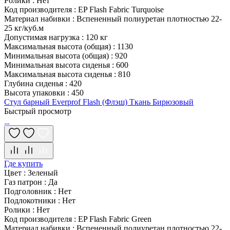
Ролики
:
Нет
Код производителя
:
EP Flash Fabric Turquoise
Материал набивки
:
Вспененный полиуретан плотностью 22-
25 кг/куб.м
Допустимая нагрузка
:
120 кг
Максимальная высота (общая)
:
1130
Минимальная высота (общая)
:
920
Минимальная высота сиденья
:
600
Максимальная высота сиденья
:
810
Глубина сиденья
:
420
Высота упаковки
:
450
Стул барный Everprof Flash (Флэш) Ткань Бирюзовый
Быстрый просмотр
Где купить
Цвет
:
Зеленый
Газ патрон
:
Да
Подголовник
:
Нет
Подлокотники
:
Нет
Ролики
:
Нет
Код производителя
:
EP Flash Fabric Green
Материал набивки
:
Вспененный полиуретан плотностью 22-