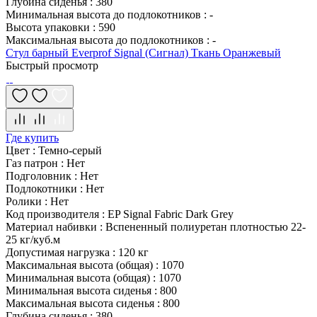
Глубина сиденья
:
380
Минимальная высота до подлокотников
:
-
Высота упаковки
:
590
Максимальная высота до подлокотников
:
-
Стул барный Everprof Signal (Сигнал) Ткань Оранжевый
Быстрый просмотр
Где купить
Цвет
:
Темно-серый
Газ патрон
:
Нет
Подголовник
:
Нет
Подлокотники
:
Нет
Ролики
:
Нет
Код производителя
:
EP Signal Fabric Dark Grey
Материал набивки
:
Вспененный полиуретан плотностью 22-
25 кг/куб.м
Допустимая нагрузка
:
120 кг
Максимальная высота (общая)
:
1070
Минимальная высота (общая)
:
1070
Минимальная высота сиденья
:
800
Максимальная высота сиденья
:
800
Глубина сиденья
:
380