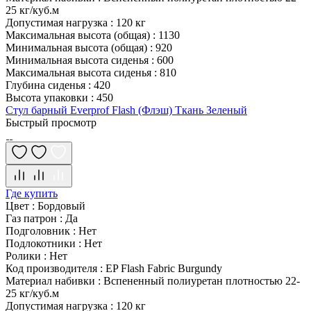
25 кг/куб.м
Допустимая нагрузка
:
120 кг
Максимальная высота (общая)
:
1130
Минимальная высота (общая)
:
920
Минимальная высота сиденья
:
600
Максимальная высота сиденья
:
810
Глубина сиденья
:
420
Высота упаковки
:
450
Стул барный Everprof Flash (Флэш) Ткань Зеленый
Быстрый просмотр
Где купить
Цвет
:
Бордовый
Газ патрон
:
Да
Подголовник
:
Нет
Подлокотники
:
Нет
Ролики
:
Нет
Код производителя
:
EP Flash Fabric Burgundy
Материал набивки
:
Вспененный полиуретан плотностью 22-
25 кг/куб.м
Допустимая нагрузка
:
120 кг