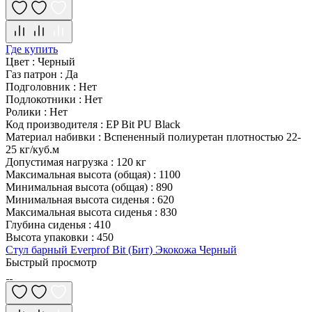
Где купить
Цвет
:
Черный
Газ патрон
:
Да
Подголовник
:
Нет
Подлокотники
:
Нет
Ролики
:
Нет
Код производителя
:
EP Bit PU Black
Материал набивки
:
Вспененный полиуретан плотностью 22-
25 кг/куб.м
Допустимая нагрузка
:
120 кг
Максимальная высота (общая)
:
1100
Минимальная высота (общая)
:
890
Минимальная высота сиденья
:
620
Максимальная высота сиденья
:
830
Глубина сиденья
:
410
Высота упаковки
:
450
Стул барный Everprof Bit (Бит) Экокожа Черный
Быстрый просмотр