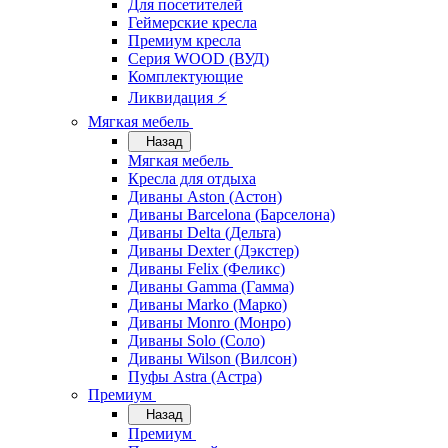
Для посетителей
Геймерские кресла
Премиум кресла
Серия WOOD (ВУД)
Комплектующие
Ликвидация ⚡
Мягкая мебель
Назад
Мягкая мебель
Кресла для отдыха
Диваны Aston (Астон)
Диваны Barcelona (Барселона)
Диваны Delta (Дельта)
Диваны Dexter (Дэкстер)
Диваны Felix (Феликс)
Диваны Gamma (Гамма)
Диваны Marko (Марко)
Диваны Monro (Монро)
Диваны Solo (Соло)
Диваны Wilson (Вилсон)
Пуфы Astra (Астра)
Премиум
Назад
Премиум