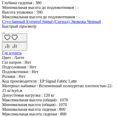
Глубина сиденья
:
380
Минимальная высота до подлокотников
:
-
Высота упаковки
:
590
Максимальная высота до подлокотников
:
-
Стул барный Everprof Signal (Сигнал) Экокожа Черный
Быстрый просмотр
Где купить
Цвет
:
Латте
Газ патрон
:
Нет
Подголовник
:
Нет
Подлокотники
:
Нет
Ролики
:
Нет
Код производителя
:
EP Signal Fabric Latte
Материал набивки
:
Вспененный полиуретан плотностью 22-
25 кг/куб.м
Допустимая нагрузка
:
120 кг
Максимальная высота (общая)
:
1070
Минимальная высота (общая)
:
1070
Минимальная высота сиденья
:
800
Максимальная высота сиденья
:
800