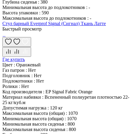
Глубина сиденья
:
380
Минимальная высота до подлокотников
:
-
Высота упаковки
:
590
Максимальная высота до подлокотников
:
-
Стул барный Everprof Signal (Сигнал) Ткань Латте
Быстрый просмотр
Где купить
Цвет
:
Оранжевый
Газ патрон
:
Нет
Подголовник
:
Нет
Подлокотники
:
Нет
Ролики
:
Нет
Код производителя
:
EP Signal Fabric Orange
Материал набивки
:
Вспененный полиуретан плотностью 22-
25 кг/куб.м
Допустимая нагрузка
:
120 кг
Максимальная высота (общая)
:
1070
Минимальная высота (общая)
:
1070
Минимальная высота сиденья
:
800
Максимальная высота сиденья
:
800