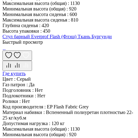
Максимальная высота (общая)
:
1130
Минимальная высота (общая)
:
920
Минимальная высота сиденья
:
600
Максимальная высота сиденья
:
810
Глубина сиденья
:
420
Высота упаковки
:
450
Стул барный Everprof Flash (Флэш) Ткань Бургунди
Быстрый просмотр
Где купить
Цвет
:
Серый
Газ патрон
:
Да
Подголовник
:
Нет
Подлокотники
:
Нет
Ролики
:
Нет
Код производителя
:
EP Flash Fabric Grey
Материал набивки
:
Вспененный полиуретан плотностью 22-
25 кг/куб.м
Допустимая нагрузка
:
120 кг
Максимальная высота (общая)
:
1130
Минимальная высота (общая)
:
920