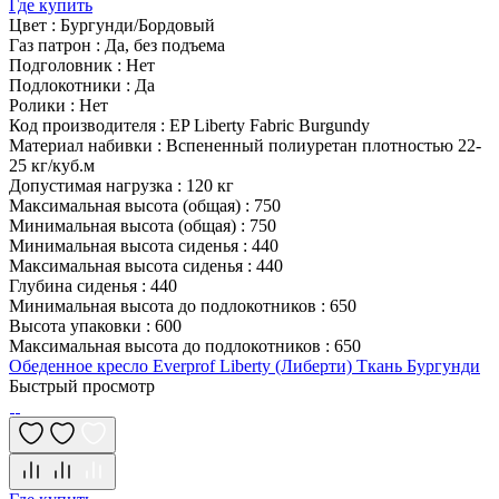
Где купить
Цвет
:
Бургунди/Бордовый
Газ патрон
:
Да, без подъема
Подголовник
:
Нет
Подлокотники
:
Да
Ролики
:
Нет
Код производителя
:
EP Liberty Fabric Burgundy
Материал набивки
:
Вспененный полиуретан плотностью 22-
25 кг/куб.м
Допустимая нагрузка
:
120 кг
Максимальная высота (общая)
:
750
Минимальная высота (общая)
:
750
Минимальная высота сиденья
:
440
Максимальная высота сиденья
:
440
Глубина сиденья
:
440
Минимальная высота до подлокотников
:
650
Высота упаковки
:
600
Максимальная высота до подлокотников
:
650
Обеденное кресло Everprof Liberty (Либерти) Ткань Бургунди
Быстрый просмотр