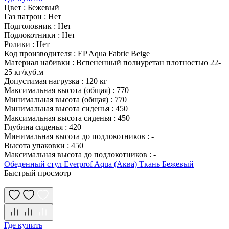
Цвет
:
Бежевый
Газ патрон
:
Нет
Подголовник
:
Нет
Подлокотники
:
Нет
Ролики
:
Нет
Код производителя
:
EP Aqua Fabric Beige
Материал набивки
:
Вспененный полиуретан плотностью 22-
25 кг/куб.м
Допустимая нагрузка
:
120 кг
Максимальная высота (общая)
:
770
Минимальная высота (общая)
:
770
Минимальная высота сиденья
:
450
Максимальная высота сиденья
:
450
Глубина сиденья
:
420
Минимальная высота до подлокотников
:
-
Высота упаковки
:
450
Максимальная высота до подлокотников
:
-
Обеденный стул Everprof Aqua (Аква) Ткань Бежевый
Быстрый просмотр
Где купить