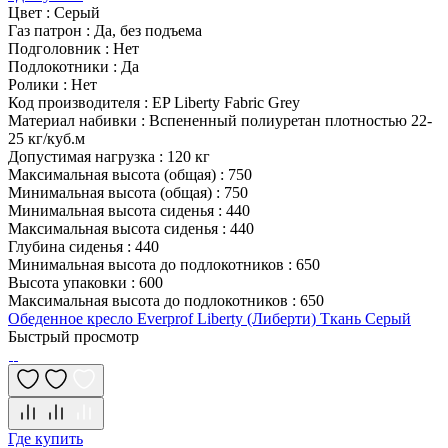
Цвет
:
Серый
Газ патрон
:
Да, без подъема
Подголовник
:
Нет
Подлокотники
:
Да
Ролики
:
Нет
Код производителя
:
EP Liberty Fabric Grey
Материал набивки
:
Вспененный полиуретан плотностью 22-
25 кг/куб.м
Допустимая нагрузка
:
120 кг
Максимальная высота (общая)
:
750
Минимальная высота (общая)
:
750
Минимальная высота сиденья
:
440
Максимальная высота сиденья
:
440
Глубина сиденья
:
440
Минимальная высота до подлокотников
:
650
Высота упаковки
:
600
Максимальная высота до подлокотников
:
650
Обеденное кресло Everprof Liberty (Либерти) Ткань Серый
Быстрый просмотр
Где купить