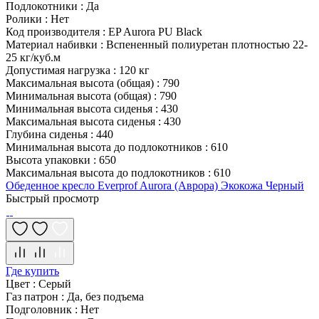
Подлокотники
:
Да
Ролики
:
Нет
Код производителя
:
EP Aurora PU Black
Материал набивки
:
Вспененный полиуретан плотностью 22-
25 кг/куб.м
Допустимая нагрузка
:
120 кг
Максимальная высота (общая)
:
790
Минимальная высота (общая)
:
790
Минимальная высота сиденья
:
430
Максимальная высота сиденья
:
430
Глубина сиденья
:
440
Минимальная высота до подлокотников
:
610
Высота упаковки
:
650
Максимальная высота до подлокотников
:
610
Обеденное кресло Everprof Aurora (Аврора) Экокожа Черный
Быстрый просмотр
Где купить
Цвет
:
Серый
Газ патрон
:
Да, без подъема
Подголовник
:
Нет