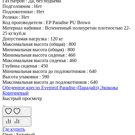
Газ патрон
:
Да, без подъема
Подголовник
:
Нет
Подлокотники
:
Нет
Ролики
:
Нет
Код производителя
:
EP Paradise PU Brown
Материал набивки
:
Вспененный полиуретан плотностью 22-
25 кг/куб.м
Допустимая нагрузка
:
120 кг
Максимальная высота (общая)
:
800
Минимальная высота (общая)
:
800
Минимальная высота сиденья
:
460
Максимальная высота сиденья
:
460
Глубина сиденья
:
450
Минимальная высота до подлокотников
:
640
Высота упаковки
:
590
Максимальная высота до подлокотников
:
640
Обеденное кресло Everprof Paradise (Парадайз) Экокожа
Коричневый
Быстрый просмотр
Где купить
Цвет
:
Бежевый