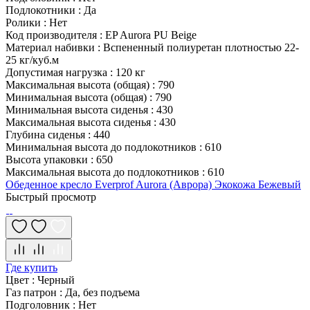
Подлокотники
:
Да
Ролики
:
Нет
Код производителя
:
EP Aurora PU Beige
Материал набивки
:
Вспененный полиуретан плотностью 22-
25 кг/куб.м
Допустимая нагрузка
:
120 кг
Максимальная высота (общая)
:
790
Минимальная высота (общая)
:
790
Минимальная высота сиденья
:
430
Максимальная высота сиденья
:
430
Глубина сиденья
:
440
Минимальная высота до подлокотников
:
610
Высота упаковки
:
650
Максимальная высота до подлокотников
:
610
Обеденное кресло Everprof Aurora (Аврора) Экокожа Бежевый
Быстрый просмотр
Где купить
Цвет
:
Черный
Газ патрон
:
Да, без подъема
Подголовник
:
Нет