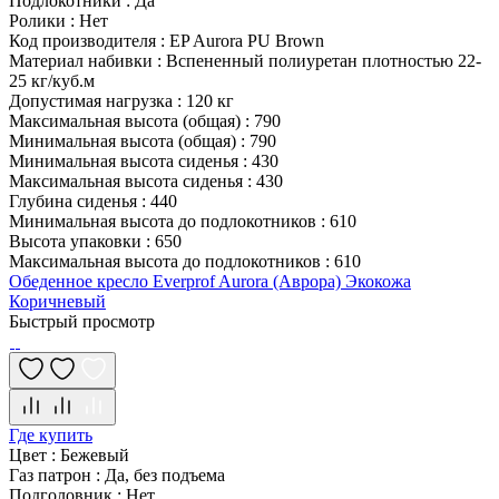
Подлокотники
:
Да
Ролики
:
Нет
Код производителя
:
EP Aurora PU Brown
Материал набивки
:
Вспененный полиуретан плотностью 22-
25 кг/куб.м
Допустимая нагрузка
:
120 кг
Максимальная высота (общая)
:
790
Минимальная высота (общая)
:
790
Минимальная высота сиденья
:
430
Максимальная высота сиденья
:
430
Глубина сиденья
:
440
Минимальная высота до подлокотников
:
610
Высота упаковки
:
650
Максимальная высота до подлокотников
:
610
Обеденное кресло Everprof Aurora (Аврора) Экокожа
Коричневый
Быстрый просмотр
Где купить
Цвет
:
Бежевый
Газ патрон
:
Да, без подъема
Подголовник
:
Нет