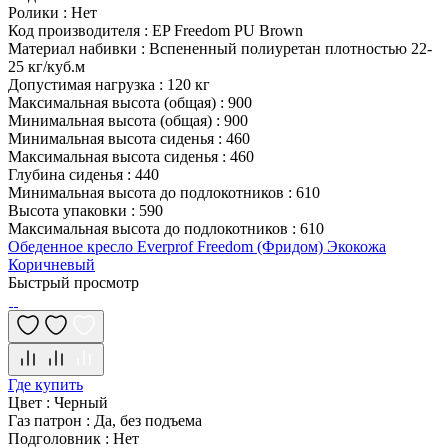
Ролики
:
Нет
Код производителя
:
EP Freedom PU Brown
Материал набивки
:
Вспененный полиуретан плотностью 22-
25 кг/куб.м
Допустимая нагрузка
:
120 кг
Максимальная высота (общая)
:
900
Минимальная высота (общая)
:
900
Минимальная высота сиденья
:
460
Максимальная высота сиденья
:
460
Глубина сиденья
:
440
Минимальная высота до подлокотников
:
610
Высота упаковки
:
590
Максимальная высота до подлокотников
:
610
Обеденное кресло Everprof Freedom (Фридом) Экокожа
Коричневый
Быстрый просмотр
Где купить
Цвет
:
Черный
Газ патрон
:
Да, без подъема
Подголовник
:
Нет