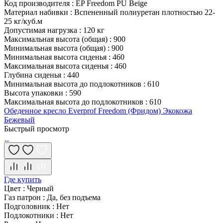
Код производителя
:
EP Freedom PU Beige
Материал набивки
:
Вспененный полиуретан плотностью 22-
25 кг/куб.м
Допустимая нагрузка
:
120 кг
Максимальная высота (общая)
:
900
Минимальная высота (общая)
:
900
Минимальная высота сиденья
:
460
Максимальная высота сиденья
:
460
Глубина сиденья
:
440
Минимальная высота до подлокотников
:
610
Высота упаковки
:
590
Максимальная высота до подлокотников
:
610
Обеденное кресло Everprof Freedom (Фридом) Экокожа
Бежевый
Быстрый просмотр
Где купить
Цвет
:
Черный
Газ патрон
:
Да, без подъема
Подголовник
:
Нет
Подлокотники
:
Нет