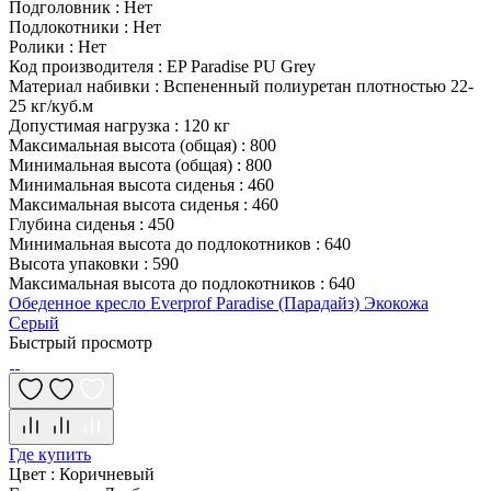
Подголовник
:
Нет
Подлокотники
:
Нет
Ролики
:
Нет
Код производителя
:
EP Paradise PU Grey
Материал набивки
:
Вспененный полиуретан плотностью 22-
25 кг/куб.м
Допустимая нагрузка
:
120 кг
Максимальная высота (общая)
:
800
Минимальная высота (общая)
:
800
Минимальная высота сиденья
:
460
Максимальная высота сиденья
:
460
Глубина сиденья
:
450
Минимальная высота до подлокотников
:
640
Высота упаковки
:
590
Максимальная высота до подлокотников
:
640
Обеденное кресло Everprof Paradise (Парадайз) Экокожа
Серый
Быстрый просмотр
Где купить
Цвет
:
Коричневый