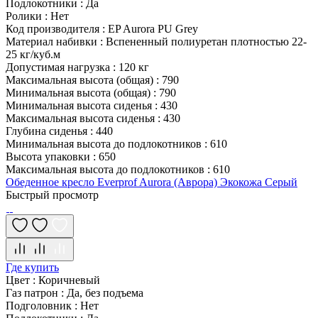
Подлокотники
:
Да
Ролики
:
Нет
Код производителя
:
EP Aurora PU Grey
Материал набивки
:
Вспененный полиуретан плотностью 22-
25 кг/куб.м
Допустимая нагрузка
:
120 кг
Максимальная высота (общая)
:
790
Минимальная высота (общая)
:
790
Минимальная высота сиденья
:
430
Максимальная высота сиденья
:
430
Глубина сиденья
:
440
Минимальная высота до подлокотников
:
610
Высота упаковки
:
650
Максимальная высота до подлокотников
:
610
Обеденное кресло Everprof Aurora (Аврора) Экокожа Серый
Быстрый просмотр
Где купить
Цвет
:
Коричневый
Газ патрон
:
Да, без подъема
Подголовник
:
Нет