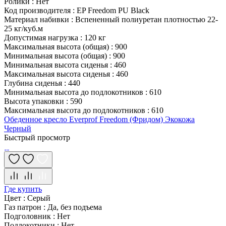
Ролики
:
Нет
Код производителя
:
EP Freedom PU Black
Материал набивки
:
Вспененный полиуретан плотностью 22-
25 кг/куб.м
Допустимая нагрузка
:
120 кг
Максимальная высота (общая)
:
900
Минимальная высота (общая)
:
900
Минимальная высота сиденья
:
460
Максимальная высота сиденья
:
460
Глубина сиденья
:
440
Минимальная высота до подлокотников
:
610
Высота упаковки
:
590
Максимальная высота до подлокотников
:
610
Обеденное кресло Everprof Freedom (Фридом) Экокожа
Черный
Быстрый просмотр
Где купить
Цвет
:
Серый
Газ патрон
:
Да, без подъема
Подголовник
:
Нет
Подлокотники
:
Нет