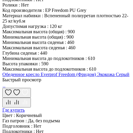
Ролики
:
Нет
Код производителя
:
EP Freedom PU Grey
Материал набивки
:
Вспененный полиуретан плотностью 22-
25 кг/куб.м
Допустимая нагрузка
:
120 кг
Максимальная высота (общая)
:
900
Минимальная высота (общая)
:
900
Минимальная высота сиденья
:
460
Максимальная высота сиденья
:
460
Глубина сиденья
:
440
Минимальная высота до подлокотников
:
610
Высота упаковки
:
590
Максимальная высота до подлокотников
:
610
Обеденное кресло Everprof Freedom (Фридом) Экокожа Серый
Быстрый просмотр
Где купить
Цвет
:
Коричневый
Газ патрон
:
Да, без подъема
Подголовник
:
Нет
Подлокотники
:
Нет