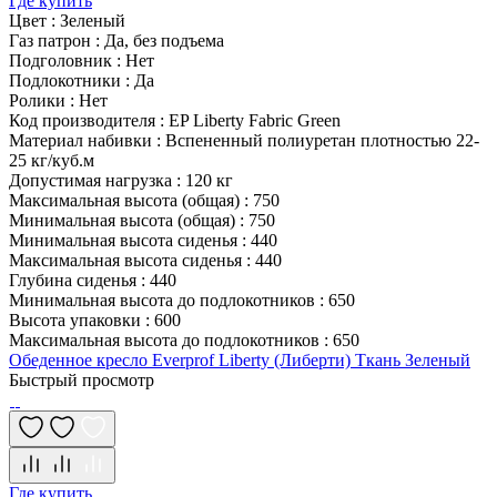
Где купить
Цвет
:
Зеленый
Газ патрон
:
Да, без подъема
Подголовник
:
Нет
Подлокотники
:
Да
Ролики
:
Нет
Код производителя
:
EP Liberty Fabric Green
Материал набивки
:
Вспененный полиуретан плотностью 22-
25 кг/куб.м
Допустимая нагрузка
:
120 кг
Максимальная высота (общая)
:
750
Минимальная высота (общая)
:
750
Минимальная высота сиденья
:
440
Максимальная высота сиденья
:
440
Глубина сиденья
:
440
Минимальная высота до подлокотников
:
650
Высота упаковки
:
600
Максимальная высота до подлокотников
:
650
Обеденное кресло Everprof Liberty (Либерти) Ткань Зеленый
Быстрый просмотр
Где купить