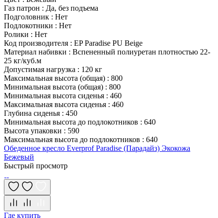
Газ патрон
:
Да, без подъема
Подголовник
:
Нет
Подлокотники
:
Нет
Ролики
:
Нет
Код производителя
:
EP Paradise PU Beige
Материал набивки
:
Вспененный полиуретан плотностью 22-
25 кг/куб.м
Допустимая нагрузка
:
120 кг
Максимальная высота (общая)
:
800
Минимальная высота (общая)
:
800
Минимальная высота сиденья
:
460
Максимальная высота сиденья
:
460
Глубина сиденья
:
450
Минимальная высота до подлокотников
:
640
Высота упаковки
:
590
Максимальная высота до подлокотников
:
640
Обеденное кресло Everprof Paradise (Парадайз) Экокожа
Бежевый
Быстрый просмотр
Где купить