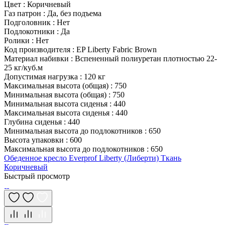
Цвет
:
Коричневый
Газ патрон
:
Да, без подъема
Подголовник
:
Нет
Подлокотники
:
Да
Ролики
:
Нет
Код производителя
:
EP Liberty Fabric Brown
Материал набивки
:
Вспененный полиуретан плотностью 22-
25 кг/куб.м
Допустимая нагрузка
:
120 кг
Максимальная высота (общая)
:
750
Минимальная высота (общая)
:
750
Минимальная высота сиденья
:
440
Максимальная высота сиденья
:
440
Глубина сиденья
:
440
Минимальная высота до подлокотников
:
650
Высота упаковки
:
600
Максимальная высота до подлокотников
:
650
Обеденное кресло Everprof Liberty (Либерти) Ткань
Коричневый
Быстрый просмотр