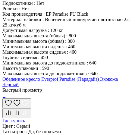
Подлокотники
:
Нет
Ролики
:
Нет
Код производителя
:
EP Paradise PU Black
Материал набивки
:
Вспененный полиуретан плотностью 22-
25 кг/куб.м
Допустимая нагрузка
:
120 кг
Максимальная высота (общая)
:
800
Минимальная высота (общая)
:
800
Минимальная высота сиденья
:
460
Максимальная высота сиденья
:
460
Глубина сиденья
:
450
Минимальная высота до подлокотников
:
640
Высота упаковки
:
590
Максимальная высота до подлокотников
:
640
Обеденное кресло Everprof Paradise (Парадайз) Экокожа
Черный
Быстрый просмотр
Где купить
Цвет
:
Серый
Газ патрон
:
Да, без подъема