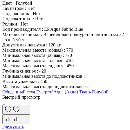
Цвет
:
Голубой
Газ патрон
:
Нет
Подголовник
:
Нет
Подлокотники
:
Нет
Ролики
:
Нет
Код производителя
:
EP Aqua Fabric Blue
Материал набивки
:
Вспененный полиуретан плотностью 22-
25 кг/куб.м
Допустимая нагрузка
:
120 кг
Максимальная высота (общая)
:
770
Минимальная высота (общая)
:
770
Минимальная высота сиденья
:
450
Максимальная высота сиденья
:
450
Глубина сиденья
:
420
Минимальная высота до подлокотников
:
-
Высота упаковки
:
450
Максимальная высота до подлокотников
:
-
Обеденный стул Everprof Aqua (Аква) Ткань Голубой
Быстрый просмотр
Где купить