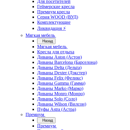
Для посетителей
Геймерские кресла
Премиум кресла
Серия WOOD (ВУД)
Комплектующие
Ликвидация ⚡
Мягкая мебель
Назад
Мягкая мебель
Кресла для отдыха
Диваны Aston (Астон)
Диваны Barcelona (Барселона)
Диваны Delta (Дельта)
Диваны Dexter (Дэкстер)
Диваны Felix (Феликс)
Диваны Gamma (Гамма)
Диваны Marko (Марко)
Диваны Monro (Монро)
Диваны Solo (Соло)
Диваны Wilson (Вилсон)
Пуфы Astra (Астра)
Премиум
Назад
Премиум