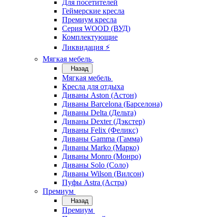
Для посетителей
Геймерские кресла
Премиум кресла
Серия WOOD (ВУД)
Комплектующие
Ликвидация ⚡
Мягкая мебель
Назад
Мягкая мебель
Кресла для отдыха
Диваны Aston (Астон)
Диваны Barcelona (Барселона)
Диваны Delta (Дельта)
Диваны Dexter (Дэкстер)
Диваны Felix (Феликс)
Диваны Gamma (Гамма)
Диваны Marko (Марко)
Диваны Monro (Монро)
Диваны Solo (Соло)
Диваны Wilson (Вилсон)
Пуфы Astra (Астра)
Премиум
Назад
Премиум