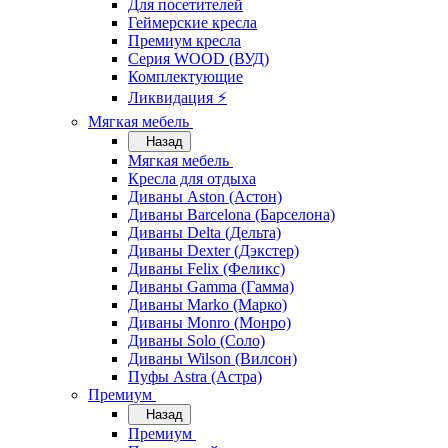
Для посетителей
Геймерские кресла
Премиум кресла
Серия WOOD (ВУД)
Комплектующие
Ликвидация ⚡
Мягкая мебель
Назад
Мягкая мебель
Кресла для отдыха
Диваны Aston (Астон)
Диваны Barcelona (Барселона)
Диваны Delta (Дельта)
Диваны Dexter (Дэкстер)
Диваны Felix (Феликс)
Диваны Gamma (Гамма)
Диваны Marko (Марко)
Диваны Monro (Монро)
Диваны Solo (Соло)
Диваны Wilson (Вилсон)
Пуфы Astra (Астра)
Премиум
Назад
Премиум