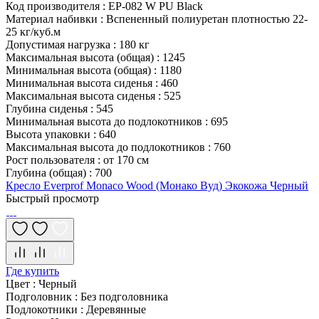
Код производителя
:
EP-082 W PU Black
Материал набивки
:
Вспененный полиуретан плотностью 22-
25 кг/куб.м
Допустимая нагрузка
:
180 кг
Максимальная высота (общая)
:
1245
Минимальная высота (общая)
:
1180
Минимальная высота сиденья
:
460
Максимальная высота сиденья
:
525
Глубина сиденья
:
545
Минимальная высота до подлокотников
:
695
Высота упаковки
:
640
Максимальная высота до подлокотников
:
760
Рост пользователя
:
от 170 см
Глубина (общая)
:
700
Кресло Everprof Monaco Wood (Монако Вуд) Экокожа Черный
Быстрый просмотр
Где купить
Цвет
:
Черный
Подголовник
:
Без подголовника
Подлокотники
:
Деревянные