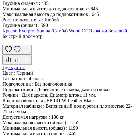
Глубина сиденья
:
435
Минимальная высота до подлокотников
:
645
Максимальная высота до подлокотников
:
645
Рост пользователя
:
Любой
Глубина (общая)
:
590
Кресло Everprof Samba (Самба) Wood CF Экокожа Бежевый
Быстрый просмотр
Где купить
Цвет
:
Черный
Газ патрон
:
4 класс
Подголовник
:
Без подголовника
Подлокотники
:
Деревянные с накладками из кожи
Ролики
:
Для паркета. Диаметр штока 11 мм.
Код производителя
:
EP 101 W Leather Black
Материал набивки
:
Вспененный полиуретан плотностью 22-
25 кг/куб.м
Допустимая нагрузка
:
180 кг
Максимальная высота (общая)
:
1255
Минимальная высота (общая)
:
1190
Минимальная высота сиденья
:
465