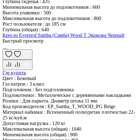
Глубина сиденья
:
435
Минимальная высота до подлокотников
:
660
Высота упаковки
:
500
Максимальная высота до подлокотников
:
800
Рост пользователя
:
до 185 см
Глубина (общая)
:
640
Кресло Everprof Samba (Самба) Wood T Экокожа Черный
Быстрый просмотр
Где купить
Цвет
:
Бежевый
Газ патрон
:
3 класс
Подголовник
:
Без подголовника
Подлокотники
:
Металлические с деревянными накладками
Ролики
:
Для паркета. Диаметр штока 11 мм.
Код производителя
:
EP_Samba_T_WOOD_PG Beige
Материал набивки
:
Вспененный полиуретан плотностью 22-
25 кг/куб.м
Допустимая нагрузка
:
120 кг
Максимальная высота (общая)
:
1040
Минимальная высота (общая)
:
900