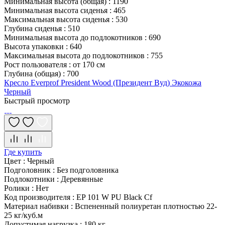
Минимальная высота (общая)
:
1190
Минимальная высота сиденья
:
465
Максимальная высота сиденья
:
530
Глубина сиденья
:
510
Минимальная высота до подлокотников
:
690
Высота упаковки
:
640
Максимальная высота до подлокотников
:
755
Рост пользователя
:
от 170 см
Глубина (общая)
:
700
Кресло Everprof President Wood (Президент Вуд) Экокожа
Черный
Быстрый просмотр
Где купить
Цвет
:
Черный
Подголовник
:
Без подголовника
Подлокотники
:
Деревянные
Ролики
:
Нет
Код производителя
:
EP 101 W PU Black Cf
Материал набивки
:
Вспененный полиуретан плотностью 22-
25 кг/куб.м
Допустимая нагрузка
:
180 кг