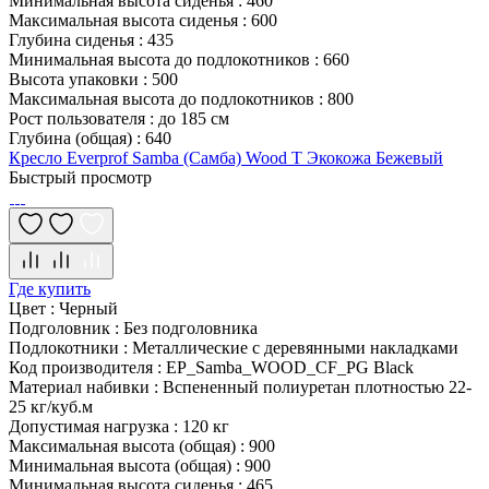
Минимальная высота сиденья
:
460
Максимальная высота сиденья
:
600
Глубина сиденья
:
435
Минимальная высота до подлокотников
:
660
Высота упаковки
:
500
Максимальная высота до подлокотников
:
800
Рост пользователя
:
до 185 см
Глубина (общая)
:
640
Кресло Everprof Samba (Самба) Wood T Экокожа Бежевый
Быстрый просмотр
Где купить
Цвет
:
Черный
Подголовник
:
Без подголовника
Подлокотники
:
Металлические с деревянными накладками
Код производителя
:
EP_Samba_WOOD_CF_PG Black
Материал набивки
:
Вспененный полиуретан плотностью 22-
25 кг/куб.м
Допустимая нагрузка
:
120 кг
Максимальная высота (общая)
:
900
Минимальная высота (общая)
:
900
Минимальная высота сиденья
:
465