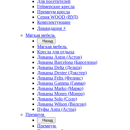
Для посетителей
Геймерские кресла
Премиум кресла
Серия WOOD (ВУД)
Комплектующие
Ликвидация ⚡
Мягкая мебель
Назад
Мягкая мебель
Кресла для отдыха
Диваны Aston (Астон)
Диваны Barcelona (Барселона)
Диваны Delta (Дельта)
Диваны Dexter (Дэкстер)
Диваны Felix (Феликс)
Диваны Gamma (Гамма)
Диваны Marko (Марко)
Диваны Monro (Монро)
Диваны Solo (Соло)
Диваны Wilson (Вилсон)
Пуфы Astra (Астра)
Премиум
Назад
Премиум