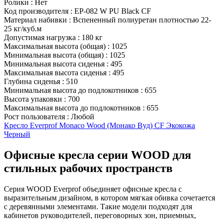
Ролики
:
Нет
Код производителя
:
EP-082 W PU Black CF
Материал набивки
:
Вспененный полиуретан плотностью 22-
25 кг/куб.м
Допустимая нагрузка
:
180 кг
Максимальная высота (общая)
:
1025
Минимальная высота (общая)
:
1025
Минимальная высота сиденья
:
495
Максимальная высота сиденья
:
495
Глубина сиденья
:
510
Минимальная высота до подлокотников
:
655
Высота упаковки
:
700
Максимальная высота до подлокотников
:
655
Рост пользователя
:
Любой
Кресло Everprof Monaco Wood (Монако Вуд) CF Экокожа
Черный
Офисные кресла серии WOOD для
стильных рабочих пространств
Серия WOOD Everprof объединяет офисные кресла с
выразительным дизайном, в котором мягкая обивка сочетается
с деревянными элементами. Такие модели подходят для
кабинетов руководителей, переговорных зон, приемных,