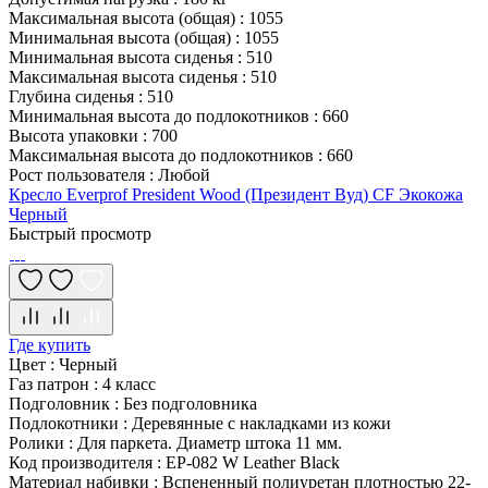
Максимальная высота (общая)
:
1055
Минимальная высота (общая)
:
1055
Минимальная высота сиденья
:
510
Максимальная высота сиденья
:
510
Глубина сиденья
:
510
Минимальная высота до подлокотников
:
660
Высота упаковки
:
700
Максимальная высота до подлокотников
:
660
Рост пользователя
:
Любой
Кресло Everprof President Wood (Президент Вуд) CF Экокожа
Черный
Быстрый просмотр
Где купить
Цвет
:
Черный
Газ патрон
:
4 класс
Подголовник
:
Без подголовника
Подлокотники
:
Деревянные с накладками из кожи
Ролики
:
Для паркета. Диаметр штока 11 мм.
Код производителя
:
EP-082 W Leather Black
Материал набивки
:
Вспененный полиуретан плотностью 22-