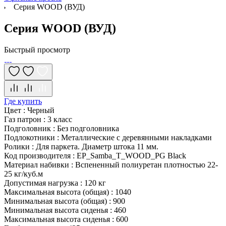
Серия WOOD (ВУД)
Серия WOOD (ВУД)
Быстрый просмотр
Где купить
Цвет
:
Черный
Газ патрон
:
3 класс
Подголовник
:
Без подголовника
Подлокотники
:
Металлические с деревянными накладками
Ролики
:
Для паркета. Диаметр штока 11 мм.
Код производителя
:
EP_Samba_T_WOOD_PG Black
Материал набивки
:
Вспененный полиуретан плотностью 22-
25 кг/куб.м
Допустимая нагрузка
:
120 кг
Максимальная высота (общая)
:
1040
Минимальная высота (общая)
:
900
Минимальная высота сиденья
:
460
Максимальная высота сиденья
:
600