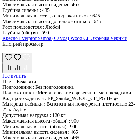
Максимальная высота сиденья
:
465
Глубина сиденья
:
435
Минимальная высота до подлокотников
:
645
Максимальная высота до подлокотников
:
645
Рост пользователя
:
Любой
Глубина (общая)
:
590
Кресло Everprof Samba (Самба) Wood CF Экокожа Черный
Быстрый просмотр
Где купить
Цвет
:
Бежевый
Подголовник
:
Без подголовника
Подлокотники
:
Металлические с деревянными накладками
Код производителя
:
EP_Samba_WOOD_CF_PG Beige
Материал набивки
:
Вспененный полиуретан плотностью 22-
25 кг/куб.м
Допустимая нагрузка
:
120 кг
Максимальная высота (общая)
:
900
Минимальная высота (общая)
:
900
Минимальная высота сиденья
:
465
Максимальная высота сиденья
:
465