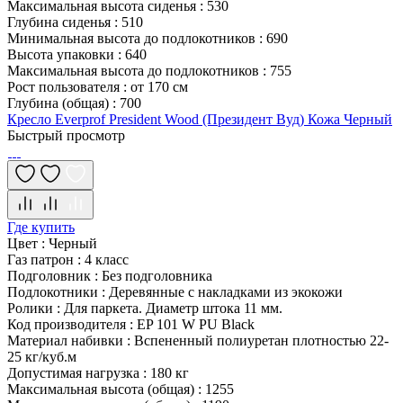
Максимальная высота сиденья
:
530
Глубина сиденья
:
510
Минимальная высота до подлокотников
:
690
Высота упаковки
:
640
Максимальная высота до подлокотников
:
755
Рост пользователя
:
от 170 см
Глубина (общая)
:
700
Кресло Everprof President Wood (Президент Вуд) Кожа Черный
Быстрый просмотр
Где купить
Цвет
:
Черный
Газ патрон
:
4 класс
Подголовник
:
Без подголовника
Подлокотники
:
Деревянные с накладками из экокожи
Ролики
:
Для паркета. Диаметр штока 11 мм.
Код производителя
:
EP 101 W PU Black
Материал набивки
:
Вспененный полиуретан плотностью 22-
25 кг/куб.м
Допустимая нагрузка
:
180 кг
Максимальная высота (общая)
:
1255