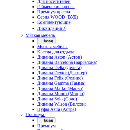
Для посетителей
Геймерские кресла
Премиум кресла
Серия WOOD (ВУД)
Комплектующие
Ликвидация ⚡
Мягкая мебель
Назад
Мягкая мебель
Кресла для отдыха
Диваны Aston (Астон)
Диваны Barcelona (Барселона)
Диваны Delta (Дельта)
Диваны Dexter (Дэкстер)
Диваны Felix (Феликс)
Диваны Gamma (Гамма)
Диваны Marko (Марко)
Диваны Monro (Монро)
Диваны Solo (Соло)
Диваны Wilson (Вилсон)
Пуфы Astra (Астра)
Премиум
Назад
Премиум