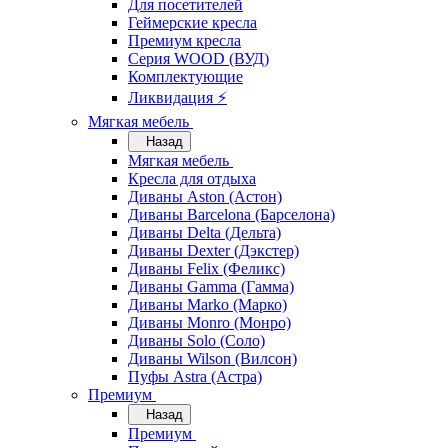
Для посетителей
Геймерские кресла
Премиум кресла
Серия WOOD (ВУД)
Комплектующие
Ликвидация ⚡
Мягкая мебель
Назад
Мягкая мебель
Кресла для отдыха
Диваны Aston (Астон)
Диваны Barcelona (Барселона)
Диваны Delta (Дельта)
Диваны Dexter (Дэкстер)
Диваны Felix (Феликс)
Диваны Gamma (Гамма)
Диваны Marko (Марко)
Диваны Monro (Монро)
Диваны Solo (Соло)
Диваны Wilson (Вилсон)
Пуфы Astra (Астра)
Премиум
Назад
Премиум