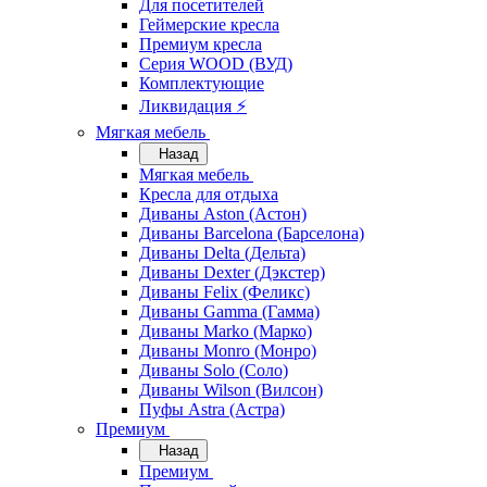
Для посетителей
Геймерские кресла
Премиум кресла
Серия WOOD (ВУД)
Комплектующие
Ликвидация ⚡
Мягкая мебель
Назад
Мягкая мебель
Кресла для отдыха
Диваны Aston (Астон)
Диваны Barcelona (Барселона)
Диваны Delta (Дельта)
Диваны Dexter (Дэкстер)
Диваны Felix (Феликс)
Диваны Gamma (Гамма)
Диваны Marko (Марко)
Диваны Monro (Монро)
Диваны Solo (Соло)
Диваны Wilson (Вилсон)
Пуфы Astra (Астра)
Премиум
Назад
Премиум