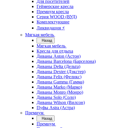
Для посетителей
Геймерские кресла
Премиум кресла
Серия WOOD (ВУД)
Комплектующие
Ликвидация ⚡
Мягкая мебель
Назад
Мягкая мебель
Кресла для отдыха
Диваны Aston (Астон)
Диваны Barcelona (Барселона)
Диваны Delta (Дельта)
Диваны Dexter (Дэкстер)
Диваны Felix (Феликс)
Диваны Gamma (Гамма)
Диваны Marko (Марко)
Диваны Monro (Монро)
Диваны Solo (Соло)
Диваны Wilson (Вилсон)
Пуфы Astra (Астра)
Премиум
Назад
Премиум