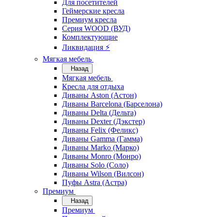
Для посетителей
Геймерские кресла
Премиум кресла
Серия WOOD (ВУД)
Комплектующие
Ликвидация ⚡
Мягкая мебель
Назад
Мягкая мебель
Кресла для отдыха
Диваны Aston (Астон)
Диваны Barcelona (Барселона)
Диваны Delta (Дельта)
Диваны Dexter (Дэкстер)
Диваны Felix (Феликс)
Диваны Gamma (Гамма)
Диваны Marko (Марко)
Диваны Monro (Монро)
Диваны Solo (Соло)
Диваны Wilson (Вилсон)
Пуфы Astra (Астра)
Премиум
Назад
Премиум