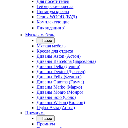
Для посетителей
Геймерские кресла
Премиум кресла
Серия WOOD (ВУД)
Комплектующие
Ликвидация ⚡
Мягкая мебель
Назад
Мягкая мебель
Кресла для отдыха
Диваны Aston (Астон)
Диваны Barcelona (Барселона)
Диваны Delta (Дельта)
Диваны Dexter (Дэкстер)
Диваны Felix (Феликс)
Диваны Gamma (Гамма)
Диваны Marko (Марко)
Диваны Monro (Монро)
Диваны Solo (Соло)
Диваны Wilson (Вилсон)
Пуфы Astra (Астра)
Премиум
Назад
Премиум