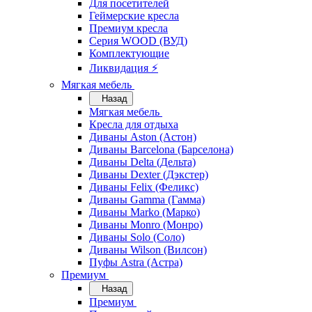
Для посетителей
Геймерские кресла
Премиум кресла
Серия WOOD (ВУД)
Комплектующие
Ликвидация ⚡
Мягкая мебель
Назад
Мягкая мебель
Кресла для отдыха
Диваны Aston (Астон)
Диваны Barcelona (Барселона)
Диваны Delta (Дельта)
Диваны Dexter (Дэкстер)
Диваны Felix (Феликс)
Диваны Gamma (Гамма)
Диваны Marko (Марко)
Диваны Monro (Монро)
Диваны Solo (Соло)
Диваны Wilson (Вилсон)
Пуфы Astra (Астра)
Премиум
Назад
Премиум