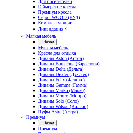
Для посетителей
Геймерские кресла
Премиум кресла
Серия WOOD (ВУД)
Комплектующие
Ликвидация ⚡
Мягкая мебель
Назад
Мягкая мебель
Кресла для отдыха
Диваны Aston (Астон)
Диваны Barcelona (Барселона)
Диваны Delta (Дельта)
Диваны Dexter (Дэкстер)
Диваны Felix (Феликс)
Диваны Gamma (Гамма)
Диваны Marko (Марко)
Диваны Monro (Монро)
Диваны Solo (Соло)
Диваны Wilson (Вилсон)
Пуфы Astra (Астра)
Премиум
Назад
Премиум