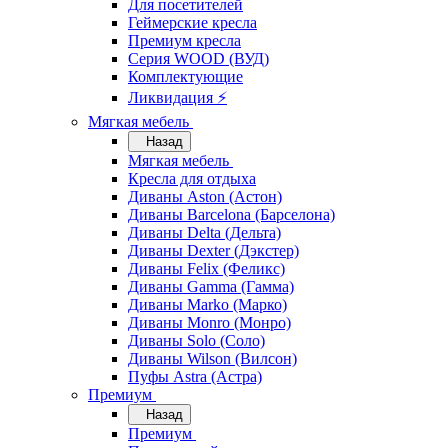
Для посетителей
Геймерские кресла
Премиум кресла
Серия WOOD (ВУД)
Комплектующие
Ликвидация ⚡
Мягкая мебель
Назад
Мягкая мебель
Кресла для отдыха
Диваны Aston (Астон)
Диваны Barcelona (Барселона)
Диваны Delta (Дельта)
Диваны Dexter (Дэкстер)
Диваны Felix (Феликс)
Диваны Gamma (Гамма)
Диваны Marko (Марко)
Диваны Monro (Монро)
Диваны Solo (Соло)
Диваны Wilson (Вилсон)
Пуфы Astra (Астра)
Премиум
Назад
Премиум