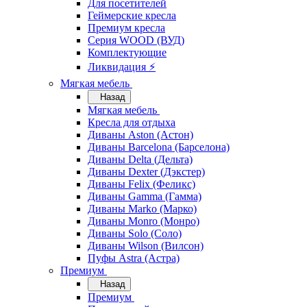
Для посетителей
Геймерские кресла
Премиум кресла
Серия WOOD (ВУД)
Комплектующие
Ликвидация ⚡
Мягкая мебель
Назад
Мягкая мебель
Кресла для отдыха
Диваны Aston (Астон)
Диваны Barcelona (Барселона)
Диваны Delta (Дельта)
Диваны Dexter (Дэкстер)
Диваны Felix (Феликс)
Диваны Gamma (Гамма)
Диваны Marko (Марко)
Диваны Monro (Монро)
Диваны Solo (Соло)
Диваны Wilson (Вилсон)
Пуфы Astra (Астра)
Премиум
Назад
Премиум