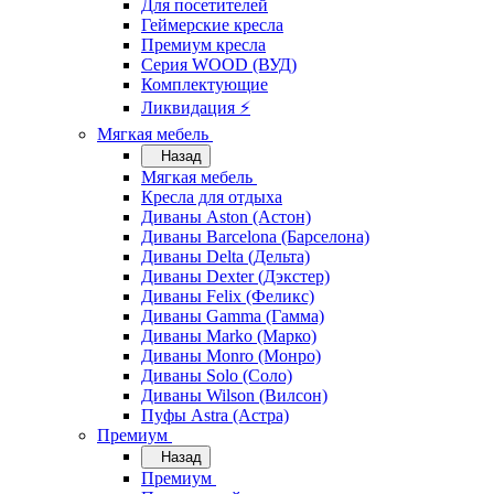
Для посетителей
Геймерские кресла
Премиум кресла
Серия WOOD (ВУД)
Комплектующие
Ликвидация ⚡
Мягкая мебель
Назад
Мягкая мебель
Кресла для отдыха
Диваны Aston (Астон)
Диваны Barcelona (Барселона)
Диваны Delta (Дельта)
Диваны Dexter (Дэкстер)
Диваны Felix (Феликс)
Диваны Gamma (Гамма)
Диваны Marko (Марко)
Диваны Monro (Монро)
Диваны Solo (Соло)
Диваны Wilson (Вилсон)
Пуфы Astra (Астра)
Премиум
Назад
Премиум