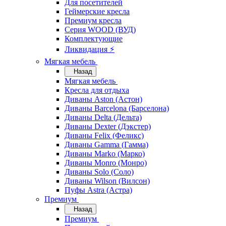
Для посетителей
Геймерские кресла
Премиум кресла
Серия WOOD (ВУД)
Комплектующие
Ликвидация ⚡
Мягкая мебель
Назад
Мягкая мебель
Кресла для отдыха
Диваны Aston (Астон)
Диваны Barcelona (Барселона)
Диваны Delta (Дельта)
Диваны Dexter (Дэкстер)
Диваны Felix (Феликс)
Диваны Gamma (Гамма)
Диваны Marko (Марко)
Диваны Monro (Монро)
Диваны Solo (Соло)
Диваны Wilson (Вилсон)
Пуфы Astra (Астра)
Премиум
Назад
Премиум