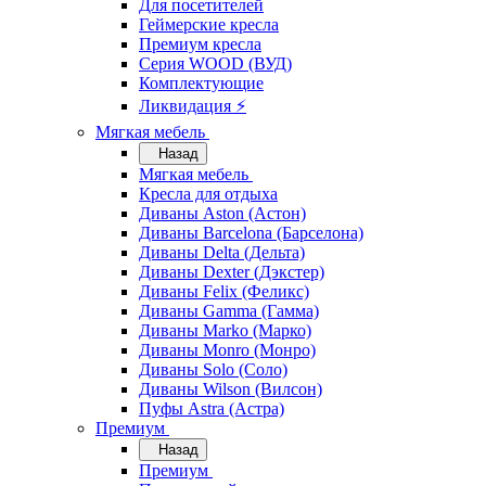
Для посетителей
Геймерские кресла
Премиум кресла
Серия WOOD (ВУД)
Комплектующие
Ликвидация ⚡
Мягкая мебель
Назад
Мягкая мебель
Кресла для отдыха
Диваны Aston (Астон)
Диваны Barcelona (Барселона)
Диваны Delta (Дельта)
Диваны Dexter (Дэкстер)
Диваны Felix (Феликс)
Диваны Gamma (Гамма)
Диваны Marko (Марко)
Диваны Monro (Монро)
Диваны Solo (Соло)
Диваны Wilson (Вилсон)
Пуфы Astra (Астра)
Премиум
Назад
Премиум