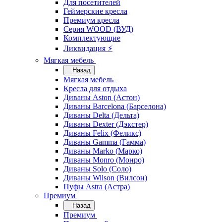
Для посетителей
Геймерские кресла
Премиум кресла
Серия WOOD (ВУД)
Комплектующие
Ликвидация ⚡
Мягкая мебель
Назад
Мягкая мебель
Кресла для отдыха
Диваны Aston (Астон)
Диваны Barcelona (Барселона)
Диваны Delta (Дельта)
Диваны Dexter (Дэкстер)
Диваны Felix (Феликс)
Диваны Gamma (Гамма)
Диваны Marko (Марко)
Диваны Monro (Монро)
Диваны Solo (Соло)
Диваны Wilson (Вилсон)
Пуфы Astra (Астра)
Премиум
Назад
Премиум