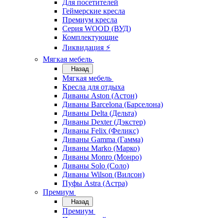
Для посетителей
Геймерские кресла
Премиум кресла
Серия WOOD (ВУД)
Комплектующие
Ликвидация ⚡
Мягкая мебель
Назад
Мягкая мебель
Кресла для отдыха
Диваны Aston (Астон)
Диваны Barcelona (Барселона)
Диваны Delta (Дельта)
Диваны Dexter (Дэкстер)
Диваны Felix (Феликс)
Диваны Gamma (Гамма)
Диваны Marko (Марко)
Диваны Monro (Монро)
Диваны Solo (Соло)
Диваны Wilson (Вилсон)
Пуфы Astra (Астра)
Премиум
Назад
Премиум