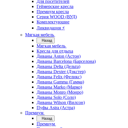
Для посетителей
Геймерские кресла
Премиум кресла
Серия WOOD (ВУД)
Комплектующие
Ликвидация ⚡
Мягкая мебель
Назад
Мягкая мебель
Кресла для отдыха
Диваны Aston (Астон)
Диваны Barcelona (Барселона)
Диваны Delta (Дельта)
Диваны Dexter (Дэкстер)
Диваны Felix (Феликс)
Диваны Gamma (Гамма)
Диваны Marko (Марко)
Диваны Monro (Монро)
Диваны Solo (Соло)
Диваны Wilson (Вилсон)
Пуфы Astra (Астра)
Премиум
Назад
Премиум