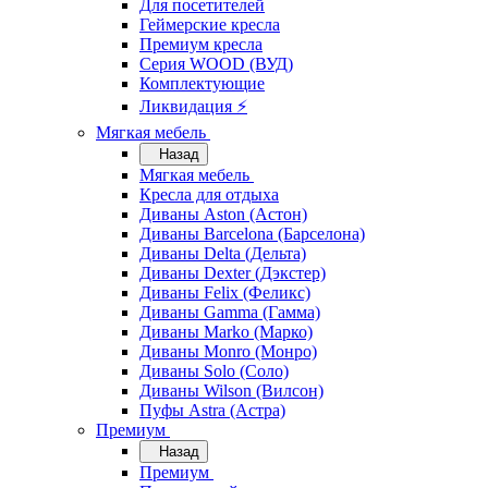
Для посетителей
Геймерские кресла
Премиум кресла
Серия WOOD (ВУД)
Комплектующие
Ликвидация ⚡
Мягкая мебель
Назад
Мягкая мебель
Кресла для отдыха
Диваны Aston (Астон)
Диваны Barcelona (Барселона)
Диваны Delta (Дельта)
Диваны Dexter (Дэкстер)
Диваны Felix (Феликс)
Диваны Gamma (Гамма)
Диваны Marko (Марко)
Диваны Monro (Монро)
Диваны Solo (Соло)
Диваны Wilson (Вилсон)
Пуфы Astra (Астра)
Премиум
Назад
Премиум