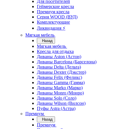
Для посетителей
Геймерские кресла
Премиум кресла
Серия WOOD (ВУД)
Комплектующие
Ликвидация ⚡
Мягкая мебель
Назад
Мягкая мебель
Кресла для отдыха
Диваны Aston (Астон)
Диваны Barcelona (Барселона)
Диваны Delta (Дельта)
Диваны Dexter (Дэкстер)
Диваны Felix (Феликс)
Диваны Gamma (Гамма)
Диваны Marko (Марко)
Диваны Monro (Монро)
Диваны Solo (Соло)
Диваны Wilson (Вилсон)
Пуфы Astra (Астра)
Премиум
Назад
Премиум