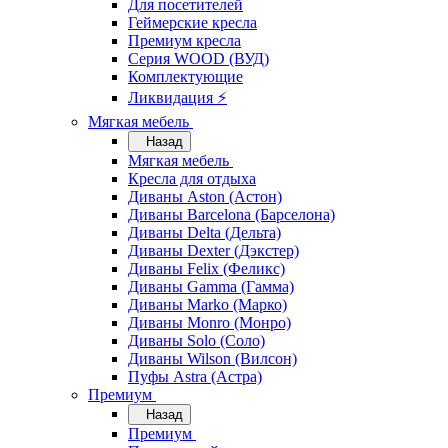
Для посетителей
Геймерские кресла
Премиум кресла
Серия WOOD (ВУД)
Комплектующие
Ликвидация ⚡
Мягкая мебель
Назад
Мягкая мебель
Кресла для отдыха
Диваны Aston (Астон)
Диваны Barcelona (Барселона)
Диваны Delta (Дельта)
Диваны Dexter (Дэкстер)
Диваны Felix (Феликс)
Диваны Gamma (Гамма)
Диваны Marko (Марко)
Диваны Monro (Монро)
Диваны Solo (Соло)
Диваны Wilson (Вилсон)
Пуфы Astra (Астра)
Премиум
Назад
Премиум