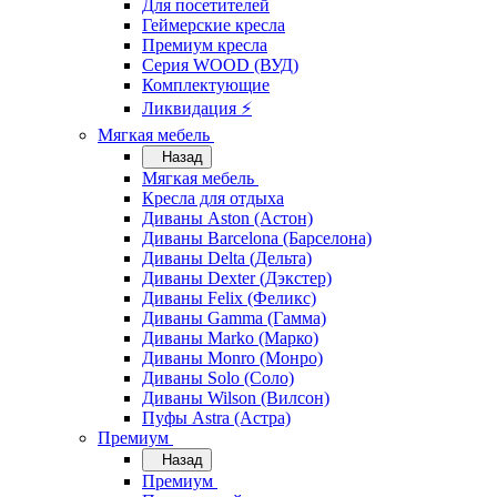
Для посетителей
Геймерские кресла
Премиум кресла
Серия WOOD (ВУД)
Комплектующие
Ликвидация ⚡
Мягкая мебель
Назад
Мягкая мебель
Кресла для отдыха
Диваны Aston (Астон)
Диваны Barcelona (Барселона)
Диваны Delta (Дельта)
Диваны Dexter (Дэкстер)
Диваны Felix (Феликс)
Диваны Gamma (Гамма)
Диваны Marko (Марко)
Диваны Monro (Монро)
Диваны Solo (Соло)
Диваны Wilson (Вилсон)
Пуфы Astra (Астра)
Премиум
Назад
Премиум