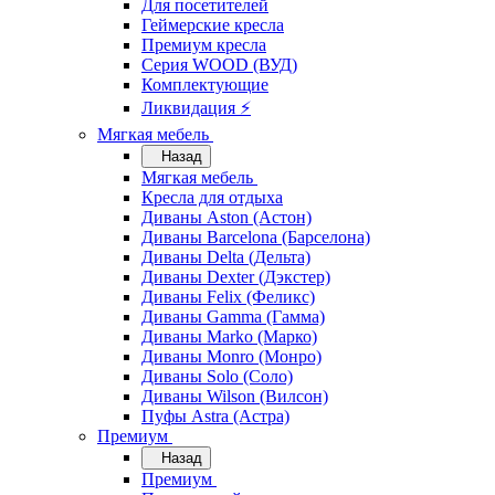
Для посетителей
Геймерские кресла
Премиум кресла
Серия WOOD (ВУД)
Комплектующие
Ликвидация ⚡
Мягкая мебель
Назад
Мягкая мебель
Кресла для отдыха
Диваны Aston (Астон)
Диваны Barcelona (Барселона)
Диваны Delta (Дельта)
Диваны Dexter (Дэкстер)
Диваны Felix (Феликс)
Диваны Gamma (Гамма)
Диваны Marko (Марко)
Диваны Monro (Монро)
Диваны Solo (Соло)
Диваны Wilson (Вилсон)
Пуфы Astra (Астра)
Премиум
Назад
Премиум