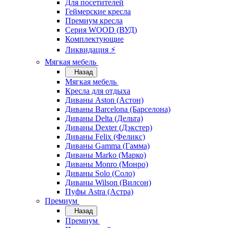
Для посетителей
Геймерские кресла
Премиум кресла
Серия WOOD (ВУД)
Комплектующие
Ликвидация ⚡
Мягкая мебель
Назад
Мягкая мебель
Кресла для отдыха
Диваны Aston (Астон)
Диваны Barcelona (Барселона)
Диваны Delta (Дельта)
Диваны Dexter (Дэкстер)
Диваны Felix (Феликс)
Диваны Gamma (Гамма)
Диваны Marko (Марко)
Диваны Monro (Монро)
Диваны Solo (Соло)
Диваны Wilson (Вилсон)
Пуфы Astra (Астра)
Премиум
Назад
Премиум