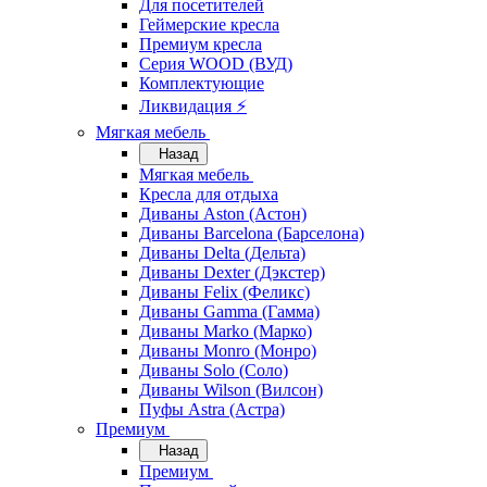
Для посетителей
Геймерские кресла
Премиум кресла
Серия WOOD (ВУД)
Комплектующие
Ликвидация ⚡
Мягкая мебель
Назад
Мягкая мебель
Кресла для отдыха
Диваны Aston (Астон)
Диваны Barcelona (Барселона)
Диваны Delta (Дельта)
Диваны Dexter (Дэкстер)
Диваны Felix (Феликс)
Диваны Gamma (Гамма)
Диваны Marko (Марко)
Диваны Monro (Монро)
Диваны Solo (Соло)
Диваны Wilson (Вилсон)
Пуфы Astra (Астра)
Премиум
Назад
Премиум