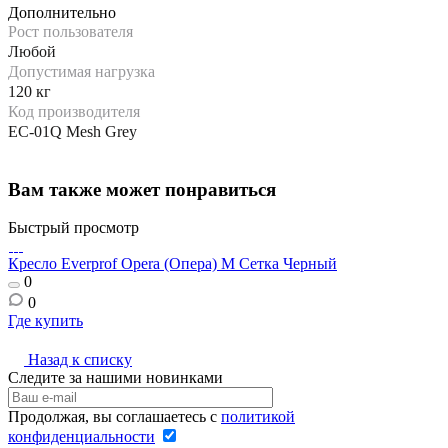
Дополнительно
Рост пользователя
Любой
Допустимая нагрузка
120 кг
Код производителя
EC-01Q Mesh Grey
Вам также может понравиться
Быстрый просмотр
Кресло Everprof Opera (Опера) M Сетка Черный
К
0
0
Где купить
Г
Назад к списку
Следите за нашими новинками
Продолжая, вы соглашаетесь с
политикой
конфиденциальности