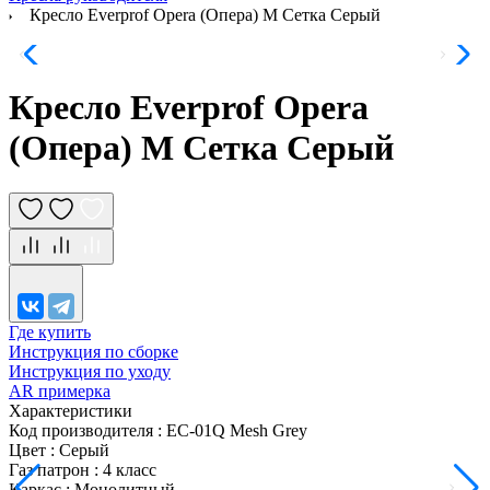
Кресло Everprof Opera (Опера) M Сетка Серый
Кресло Everprof Opera
(Опера) M Сетка Серый
Где купить
Инструкция по сборке
Инструкция по уходу
AR примерка
Характеристики
Код производителя
:
EC-01Q Mesh Grey
Цвет
:
Серый
Газ патрон
:
4 класс
Каркас
:
Монолитный