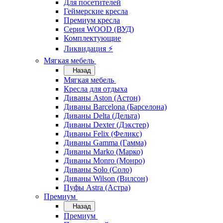
Для посетителей
Геймерские кресла
Премиум кресла
Серия WOOD (ВУД)
Комплектующие
Ликвидация ⚡
Мягкая мебель
Назад
Мягкая мебель
Кресла для отдыха
Диваны Aston (Астон)
Диваны Barcelona (Барселона)
Диваны Delta (Дельта)
Диваны Dexter (Дэкстер)
Диваны Felix (Феликс)
Диваны Gamma (Гамма)
Диваны Marko (Марко)
Диваны Monro (Монро)
Диваны Solo (Соло)
Диваны Wilson (Вилсон)
Пуфы Astra (Астра)
Премиум
Назад
Премиум