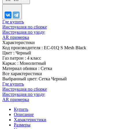
Где купить
Инструкция по сборке
Инструкция по уходу
AR примерка
Характеристики
Код производителя
:
EC-01Q S Mesh Black
Цвет
:
Черный
Газ патрон
:
4 класс
Каркас
:
Монолитный
Материал обивки
:
Сетка
Все характеристики
Выбранный цвет: Сетка Черный
Где купить
Инструкция по сборке
Инструкция по уходу
AR примерка
Купить
Описание
Характеристики
Размеры