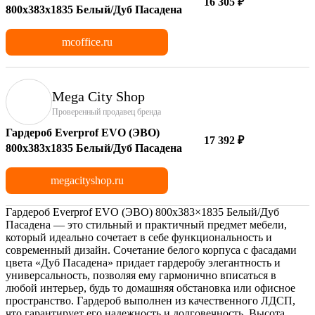
16 305 ₽
800х383x1835 Белый/Дуб Пасадена
mcoffice.ru
Mega City Shop
Проверенный продавец бренда
Гардероб Everprof EVO (ЭВО)
17 392 ₽
800х383x1835 Белый/Дуб Пасадена
megacityshop.ru
Гардероб Everprof EVO (ЭВО) 800х383×1835 Белый/Дуб
Пасадена — это стильный и практичный предмет мебели,
который идеально сочетает в себе функциональность и
современный дизайн. Сочетание белого корпуса с фасадами
цвета «Дуб Пасадена» придает гардеробу элегантность и
универсальность, позволяя ему гармонично вписаться в
любой интерьер, будь то домашняя обстановка или офисное
пространство. Гардероб выполнен из качественного ЛДСП,
что гарантирует его надежность и долговечность. Высота