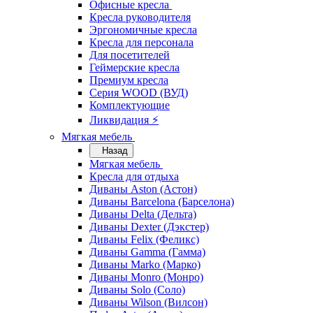
Офисные кресла
Кресла руководителя
Эргономичные кресла
Кресла для персонала
Для посетителей
Геймерские кресла
Премиум кресла
Серия WOOD (ВУД)
Комплектующие
Ликвидация ⚡
Мягкая мебель
Назад
Мягкая мебель
Кресла для отдыха
Диваны Aston (Астон)
Диваны Barcelona (Барселона)
Диваны Delta (Дельта)
Диваны Dexter (Дэкстер)
Диваны Felix (Феликс)
Диваны Gamma (Гамма)
Диваны Marko (Марко)
Диваны Monro (Монро)
Диваны Solo (Соло)
Диваны Wilson (Вилсон)