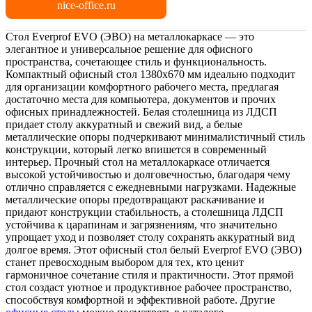
nice-office.ru
Стол Everprof EVO (ЭВО) на металлокаркасе — это
элегантное и универсальное решение для офисного
пространства, сочетающее стиль и функциональность.
Компактный офисный стол 1380х670 мм идеально подходит
для организации комфортного рабочего места, предлагая
достаточно места для компьютера, документов и прочих
офисных принадлежностей. Белая столешница из ЛДСП
придает столу аккуратный и свежий вид, а белые
металлические опоры подчеркивают минималистичный стиль
конструкции, который легко впишется в современный
интерьер. Прочный стол на металлокаркасе отличается
высокой устойчивостью и долговечностью, благодаря чему
отлично справляется с ежедневными нагрузками. Надежные
металлические опоры предотвращают раскачивание и
придают конструкции стабильность, а столешница ЛДСП
устойчива к царапинам и загрязнениям, что значительно
упрощает уход и позволяет столу сохранять аккуратный вид
долгое время. Этот офисный стол белый Everprof EVO (ЭВО)
станет превосходным выбором для тех, кто ценит
гармоничное сочетание стиля и практичности. Этот прямой
стол создаст уютное и продуктивное рабочее пространство,
способствуя комфортной и эффективной работе. Другие