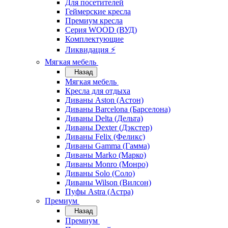
Для посетителей
Геймерские кресла
Премиум кресла
Серия WOOD (ВУД)
Комплектующие
Ликвидация ⚡
Мягкая мебель
Назад
Мягкая мебель
Кресла для отдыха
Диваны Aston (Астон)
Диваны Barcelona (Барселона)
Диваны Delta (Дельта)
Диваны Dexter (Дэкстер)
Диваны Felix (Феликс)
Диваны Gamma (Гамма)
Диваны Marko (Марко)
Диваны Monro (Монро)
Диваны Solo (Соло)
Диваны Wilson (Вилсон)
Пуфы Astra (Астра)
Премиум
Назад
Премиум