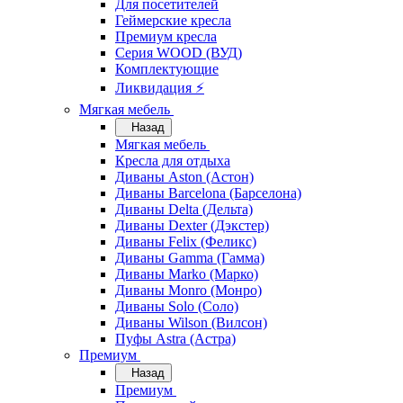
Для посетителей
Геймерские кресла
Премиум кресла
Серия WOOD (ВУД)
Комплектующие
Ликвидация ⚡
Мягкая мебель
Назад
Мягкая мебель
Кресла для отдыха
Диваны Aston (Астон)
Диваны Barcelona (Барселона)
Диваны Delta (Дельта)
Диваны Dexter (Дэкстер)
Диваны Felix (Феликс)
Диваны Gamma (Гамма)
Диваны Marko (Марко)
Диваны Monro (Монро)
Диваны Solo (Соло)
Диваны Wilson (Вилсон)
Пуфы Astra (Астра)
Премиум
Назад
Премиум