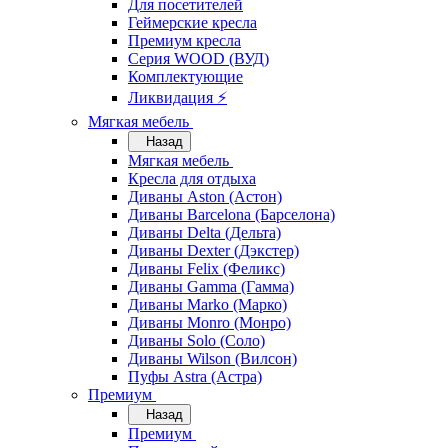
Для посетителей
Геймерские кресла
Премиум кресла
Серия WOOD (ВУД)
Комплектующие
Ликвидация ⚡
Мягкая мебель
Назад
Мягкая мебель
Кресла для отдыха
Диваны Aston (Астон)
Диваны Barcelona (Барселона)
Диваны Delta (Дельта)
Диваны Dexter (Дэкстер)
Диваны Felix (Феликс)
Диваны Gamma (Гамма)
Диваны Marko (Марко)
Диваны Monro (Монро)
Диваны Solo (Соло)
Диваны Wilson (Вилсон)
Пуфы Astra (Астра)
Премиум
Назад
Премиум