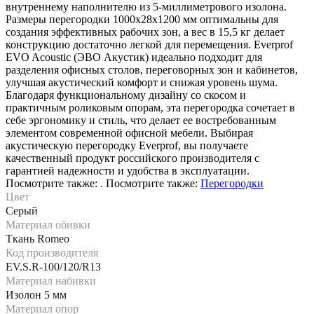
внутреннему наполнителю из 5-миллиметрового изолона.
Размеры перегородки 1000х28х1200 мм оптимальны для
создания эффективных рабочих зон, а вес в 15,5 кг делает
конструкцию достаточно легкой для перемещения. Everprof
EVO Acoustic (ЭВО Акустик) идеально подходит для
разделения офисных столов, переговорных зон и кабинетов,
улучшая акустический комфорт и снижая уровень шума.
Благодаря функциональному дизайну со скосом и
практичным роликовым опорам, эта перегородка сочетает в
себе эргономику и стиль, что делает ее востребованным
элементом современной офисной мебели. Выбирая
акустическую перегородку Everprof, вы получаете
качественный продукт российского производителя с
гарантией надежности и удобства в эксплуатации.
Посмотрите также: . Посмотрите также:
Перегородки
Цвет
Серый
Материал обивки
Ткань Romeo
Код производителя
EV.S.R-100/120/R13
Материал набивки
Изолон 5 мм
Материал опор