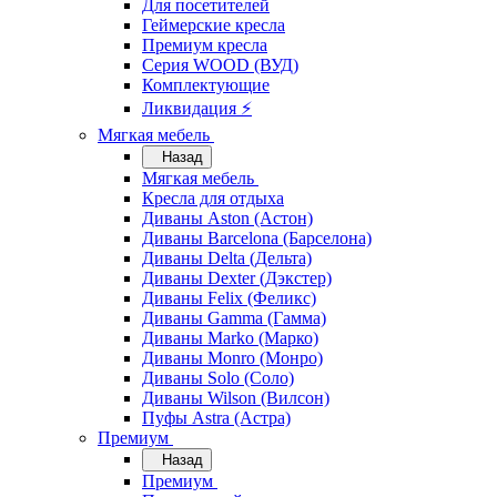
Для посетителей
Геймерские кресла
Премиум кресла
Серия WOOD (ВУД)
Комплектующие
Ликвидация ⚡
Мягкая мебель
Назад
Мягкая мебель
Кресла для отдыха
Диваны Aston (Астон)
Диваны Barcelona (Барселона)
Диваны Delta (Дельта)
Диваны Dexter (Дэкстер)
Диваны Felix (Феликс)
Диваны Gamma (Гамма)
Диваны Marko (Марко)
Диваны Monro (Монро)
Диваны Solo (Соло)
Диваны Wilson (Вилсон)
Пуфы Astra (Астра)
Премиум
Назад
Премиум