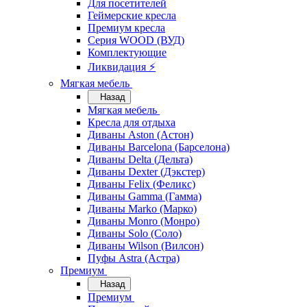
Для посетителей
Геймерские кресла
Премиум кресла
Серия WOOD (ВУД)
Комплектующие
Ликвидация ⚡
Мягкая мебель
Назад
Мягкая мебель
Кресла для отдыха
Диваны Aston (Астон)
Диваны Barcelona (Барселона)
Диваны Delta (Дельта)
Диваны Dexter (Дэкстер)
Диваны Felix (Феликс)
Диваны Gamma (Гамма)
Диваны Marko (Марко)
Диваны Monro (Монро)
Диваны Solo (Соло)
Диваны Wilson (Вилсон)
Пуфы Astra (Астра)
Премиум
Назад
Премиум