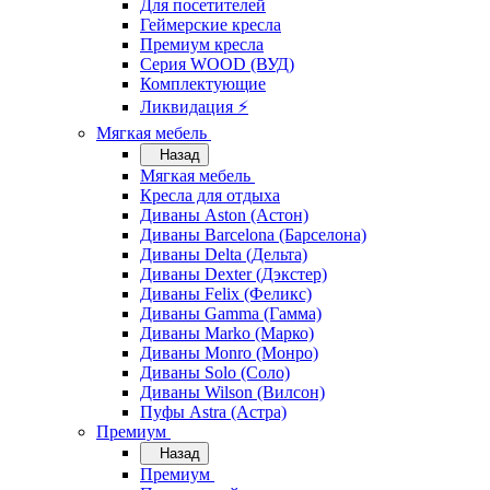
Для посетителей
Геймерские кресла
Премиум кресла
Серия WOOD (ВУД)
Комплектующие
Ликвидация ⚡
Мягкая мебель
Назад
Мягкая мебель
Кресла для отдыха
Диваны Aston (Астон)
Диваны Barcelona (Барселона)
Диваны Delta (Дельта)
Диваны Dexter (Дэкстер)
Диваны Felix (Феликс)
Диваны Gamma (Гамма)
Диваны Marko (Марко)
Диваны Monro (Монро)
Диваны Solo (Соло)
Диваны Wilson (Вилсон)
Пуфы Astra (Астра)
Премиум
Назад
Премиум