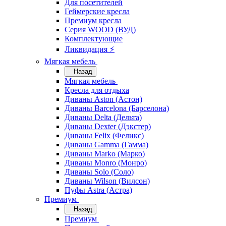
Для посетителей
Геймерские кресла
Премиум кресла
Серия WOOD (ВУД)
Комплектующие
Ликвидация ⚡
Мягкая мебель
Назад
Мягкая мебель
Кресла для отдыха
Диваны Aston (Астон)
Диваны Barcelona (Барселона)
Диваны Delta (Дельта)
Диваны Dexter (Дэкстер)
Диваны Felix (Феликс)
Диваны Gamma (Гамма)
Диваны Marko (Марко)
Диваны Monro (Монро)
Диваны Solo (Соло)
Диваны Wilson (Вилсон)
Пуфы Astra (Астра)
Премиум
Назад
Премиум