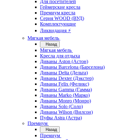
Для посетителей
Геймерские кресла
Премиум кресла
Серия WOOD (ВУД)
Комплектующие
Ликвидация ⚡
Мягкая мебель
Назад
Мягкая мебель
Кресла для отдыха
Диваны Aston (Астон)
Диваны Barcelona (Барселона)
Диваны Delta (Дельта)
Диваны Dexter (Дэкстер)
Диваны Felix (Феликс)
Диваны Gamma (Гамма)
Диваны Marko (Марко)
Диваны Monro (Монро)
Диваны Solo (Соло)
Диваны Wilson (Вилсон)
Пуфы Astra (Астра)
Премиум
Назад
Премиум