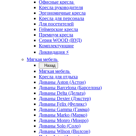
Офисные кресла
Кресла руководителя
Эргономичные кресла
Кресла для персонала
Для посетителей
Геймерские кресла
Премиум кресла
Серия WOOD (ВУД)
Комплектующие
Ликвидация ⚡
Мягкая мебель
Назад
Мягкая мебель
Кресла для отдыха
Диваны Aston (Астон)
Диваны Barcelona (Барселона)
Диваны Delta (Дельта)
Диваны Dexter (Дэкстер)
Диваны Felix (Феликс)
Диваны Gamma (Гамма)
Диваны Marko (Марко)
Диваны Monro (Монро)
Диваны Solo (Соло)
Диваны Wilson (Вилсон)