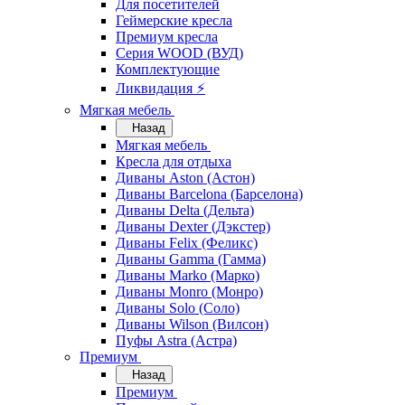
Для посетителей
Геймерские кресла
Премиум кресла
Серия WOOD (ВУД)
Комплектующие
Ликвидация ⚡
Мягкая мебель
Назад
Мягкая мебель
Кресла для отдыха
Диваны Aston (Астон)
Диваны Barcelona (Барселона)
Диваны Delta (Дельта)
Диваны Dexter (Дэкстер)
Диваны Felix (Феликс)
Диваны Gamma (Гамма)
Диваны Marko (Марко)
Диваны Monro (Монро)
Диваны Solo (Соло)
Диваны Wilson (Вилсон)
Пуфы Astra (Астра)
Премиум
Назад
Премиум