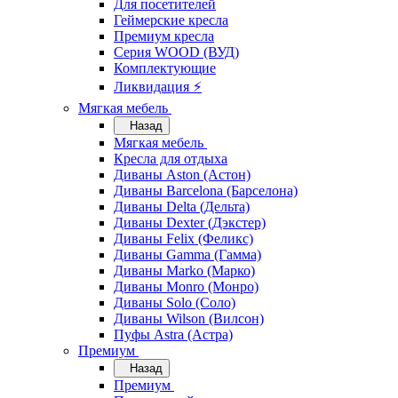
Для посетителей
Геймерские кресла
Премиум кресла
Серия WOOD (ВУД)
Комплектующие
Ликвидация ⚡
Мягкая мебель
Назад
Мягкая мебель
Кресла для отдыха
Диваны Aston (Астон)
Диваны Barcelona (Барселона)
Диваны Delta (Дельта)
Диваны Dexter (Дэкстер)
Диваны Felix (Феликс)
Диваны Gamma (Гамма)
Диваны Marko (Марко)
Диваны Monro (Монро)
Диваны Solo (Соло)
Диваны Wilson (Вилсон)
Пуфы Astra (Астра)
Премиум
Назад
Премиум