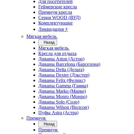
Для посетителей
Геймерские кресла
Премиум кресла
Серия WOOD (ВУД)
Комплектующие
Ликвидация ⚡
Мягкая мебель
Назад
Мягкая мебель
Кресла для отдыха
Диваны Aston (Астон)
Диваны Barcelona (Барселона)
Диваны Delta (Дельта)
Диваны Dexter (Дэкстер)
Диваны Felix (Феликс)
Диваны Gamma (Гамма)
Диваны Marko (Марко)
Диваны Monro (Монро)
Диваны Solo (Соло)
Диваны Wilson (Вилсон)
Пуфы Astra (Астра)
Премиум
Назад
Премиум