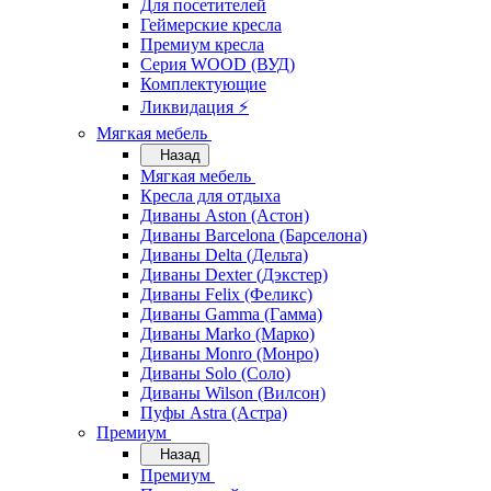
Для посетителей
Геймерские кресла
Премиум кресла
Серия WOOD (ВУД)
Комплектующие
Ликвидация ⚡
Мягкая мебель
Назад
Мягкая мебель
Кресла для отдыха
Диваны Aston (Астон)
Диваны Barcelona (Барселона)
Диваны Delta (Дельта)
Диваны Dexter (Дэкстер)
Диваны Felix (Феликс)
Диваны Gamma (Гамма)
Диваны Marko (Марко)
Диваны Monro (Монро)
Диваны Solo (Соло)
Диваны Wilson (Вилсон)
Пуфы Astra (Астра)
Премиум
Назад
Премиум